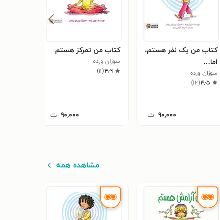
کتاب من یک نفر هستم،
کتاب من تمرکز هستم
کتاب م
اما…
سوزان ورده
سوزان ورد
)
۷
(
۴٫۷
)
۱۱
(
۴٫۹
سوزان ورده
)
۱۲
(
۴٫۵
۹۰,۰۰۰
ت
۹۰,۰۰۰
ت
مشاهده همه