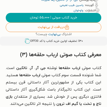
پدیدآورندگان:
جی. آر. آر. تالکین
،
رضا علیزاده
گوینده:
یاسین طیب نعیمی
انتشارات:
واوخوان
خرید کتاب صوتی
|
۵۵,۰۰۰
تومان
دریافت از بی‌نهایت
اشتراک
بی‌نهایت
چیست؟
٪۳۰ تخفیف اولین خرید کتاب با کد
OFF30
معرفی کتاب صوتی ارباب حلقه‌ها (۳)
کتاب صوتی
ارباب حلقه‌ها
نوشته
جی آر. آر. تالکین
است.
شما شنونده قسمت سوم کتاب صوتی
ارباب حلقه‌ها
هستید.
این کتاب یکی از مشهورترین آثار داستانی قرن بیستم
است. این کتاب تاثیرگذار باعث شکل‌گیری آثار داستانی
فانتزی دیگری پس از خودش شد. بسیاری از منتقدان
بازی
تاج و تخت یا گیم اف ترون
را نتیجه اثر تالکین می‌دانند.