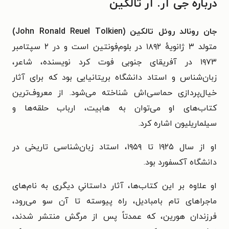
درباره جی آر. آر تالکین
جان رونالد روئل تالکین (John Ronald Reuel Tolkien)
‏متولد ۳ ژانویهٔ ۱۸۹۲ در بلوم‌فونتین است و در ۲ سپتامبر
۱۹۷۳ در آفریقای جنوبی فوت کرد نویسنده، شاعر،
زبان‌شناس و استاد دانشگاه بریتانیایی بود که برای آثار
خیال‌پردازی حماسی‌اش شناخته می‌شود. از معروف‌ترین
کتاب‌های او می‌توان به هابیت، ارباب حلقه‌ها و
سیلماریلیون اشاره کرد.
او از سال ۱۹۲۵ تا ۱۹۵۹، استاد زبان‌شناسی تاریخی در
دانشگاه آکسفورد بود.
او علاوه بر این کتاب‌ها، آثار داستانیِ دیگری به نام‌های
ماجراهای تام بامبادیل، راه پیوسته تا آن سو می‌رود،
فرزندان هورین، که عمدتاً پس از مرگش منتشر شدند،