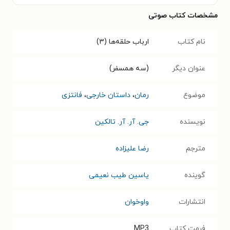
مشخصات کتاب صوتی
نام کتاب
ارباب حلقه‌ها (۳)
عنوان دیگر
(سه همسفر)
موضوع
رمان
،
داستان خارجی
،
فانتزی
نویسنده
جی. آر. آر. تالکین
مترجم
رضا علیزاده
گوینده
یاسین طیب نعیمی
انتشارات
واوخوان
فرمت کتاب
MP3