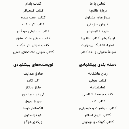
تماس با ما
کتاب بادام
دربارهٔ طاقچه
کتاب کیمیاگر
سوال‌های متداول
کتاب اسب سیاه
فروش سازمانی
کتاب اثر مرکب
خرید کتابخوان
کتاب سمفونی مردگان
اپلیکیشن کتاب طاقچه
کتاب صوتی ملت عشق
هدیه اشتراک بی‌نهایت
کتاب صوتی اثر مرکب
مجلهٔ معرفی و نقد کتاب
کتاب صوتی عادت‌های اتمی
دسته بندی پیشنهادی
نویسنده‌های پیشنهادی
رمان عاشقانه
صادق هدایت
کتاب‌ صوتی
آلبر کامو
نمایشنامه
چارلز دیکنز
کتاب جامعه شناسی
گی دو موپاسان
کتاب شعر
جورج اورول
کتاب موفقیت و خودیاری
الکساندر دوما
کتاب تاریخ اسلام
لئو تولستوی
کتاب کودک و نوجوان
ویکتور هوگو