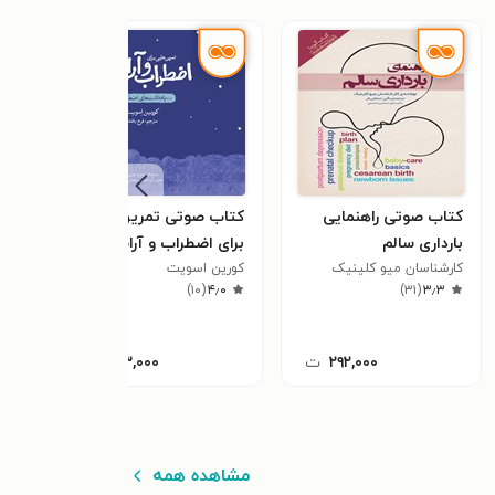
کتاب صوتی راهنمایی
کتاب صوتی تمرین‌هایی
کتاب
بارداری سالم
برای اضطراب و آرامش
تندخ
کارشناسان میو کلینیک
کورین اسویت
تونی بوزا
٫۷
)
۱۰
(
۴٫۰
)
۳۱
(
۳٫۳
۲۹۲,۰۰۰
ت
۱۰۳,۰۰۰
ت
مشاهده همه