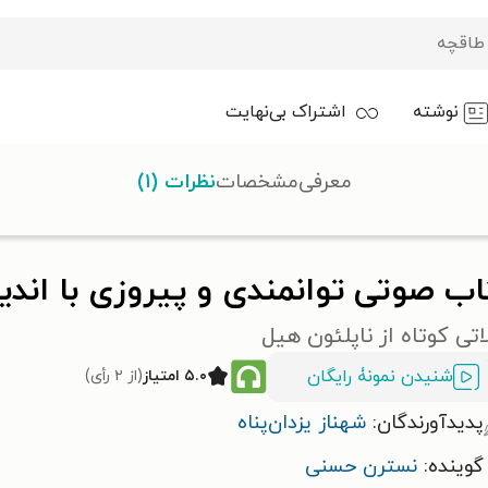
نوشته
اشتراک بی‌نهایت
معرفی
مشخصات
نظرات (۱)
و پیروزی با اندیشه
اب صوتی توانمندی و پیروزی با اند
تی کوتاه از ناپلئون هیل
شنیدن نمونۀ رایگان
۵.۰ امتیاز
(از ۲ رأی)
پدیدآورندگان:
شهناز یزدان‌پناه
گوینده:
نسترن حسنی