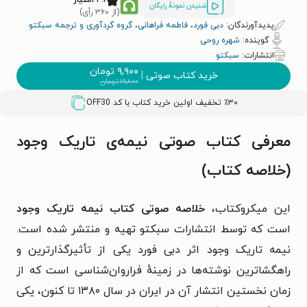
شنیدن نمونۀ رایگان
(از ۳۶۰ رأی)
پدیدآورندگان:
دبی فورد
،
فاطمه فراهانی
،
گروه گردآوری و ترجمه سبکتو
گوینده:
شهره روحی
انتشارات:
سبکتو
۹,۹۰۰
تومان
خرید کتاب صوتی
|
۱۹,۸۰۰
تومان
٪۳۰ تخفیف اولین خرید کتاب با کد
OFF30
معرفی کتاب صوتی نیمه‌ی تاریک وجود
(خلاصه کتاب)
این میکروکتاب،
خلاصه صوتی کتاب نیمه تاریک وجود
است که توسط انتشارات سبکتو تهیه و منتشر شده است.
نیمه تاریک وجود اثر دبی فورد یکی از تأثیرگذارترین و
راهگشاترین نوشته‌ها در زمینهٔ فراروان‌شناسی است که از
زمان نخستین انتشار آن در ایران در سال ۱۳۸۰ تا کنون، یکی