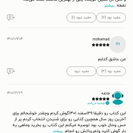
نقطه
...
بیشتر
مفید بود (۱۱)
مفید نبود (۱)
۰
۱۴۰۱/۰۹/۰۴
mohamad
m
من عاشق کتابم
مفید بود (۳)
مفید نبود
۰
۱۴۰۱/۱۲/۲۹
فائقه
توصیه می‌کنم.
این کتاب رو دقیقا ۲۹اسفند ۱۴۰۱گوش کردم وچقدر خوشحالم برای
آخرین روز سال همچین کتابی رو برای شنیدن انتخاب کردم پر از
حس وحال خوب بود توصیه میکنم این کتاب رو بخرید وماهی یه
بار گوش کنید وتمریناتش رو انجام
...
بیشتر