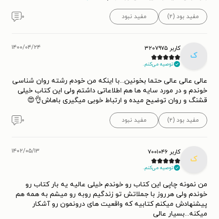
مفید بود (۲)
مفید نبود
۰
۱۴۰۰/۰۴/۲۴
کاربر ۳۲۰۷۹۷۵
ک
توصیه می‌کنم.
عالی عالی عالی حتما بخونین...با اینکه من خودم رشته روان شناسی
خوندم و در مورد سایه ها هم اطلاعاتی داشتم ولی این کتاب خیلی
قشنگ و روان توضیح میده و ارتباط خوبی میگیری باهاش👌😍
مفید بود (۲)
مفید نبود
۰
۱۴۰۲/۰۵/۱۳
کاربر ۷۰۰۱۰۴۶
ک
توصیه می‌کنم.
من نمونه چاپی این کتاب رو خوندم خیلی عالیه یه بار کتاب رو
خوندم ولی هرروز با جملاتش تو زندگیم روبه رو میشم به همه هم
پیشنهادش میکنم کتابیه که واقعیت های درونمون رو آشکار
میکنه...بسیار عالی