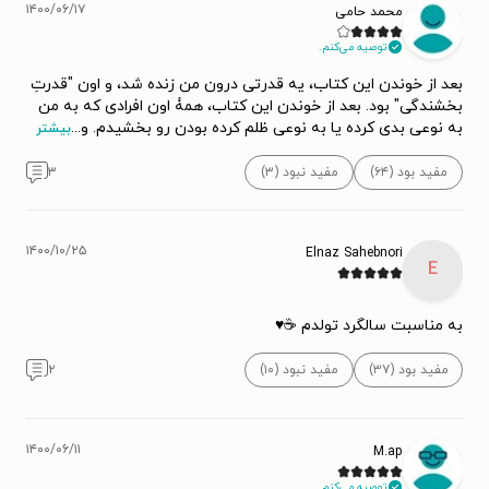
۱۴۰۰/۰۶/۱۷
محمد حامی
توصیه می‌کنم.
بعد از خوندن این کتاب، یه قدرتی درون من زنده شد، و اون "قدرتِ
بخشندگی" بود. بعد از خوندن این کتاب، همۀ اون افرادی که به من
به نوعی بدی کرده یا به نوعی ظلم کرده بودن رو بخشیدم. و
...
بیشتر
مفید بود (۶۴)
مفید نبود (۳)
۳
۱۴۰۰/۱۰/۲۵
Elnaz Sahebnori
E
به مناسبت سالگرد تولدم ☕️♥️
مفید بود (۳۷)
مفید نبود (۱۰)
۲
۱۴۰۰/۰۶/۱۱
M.ap
توصیه می‌کنم.