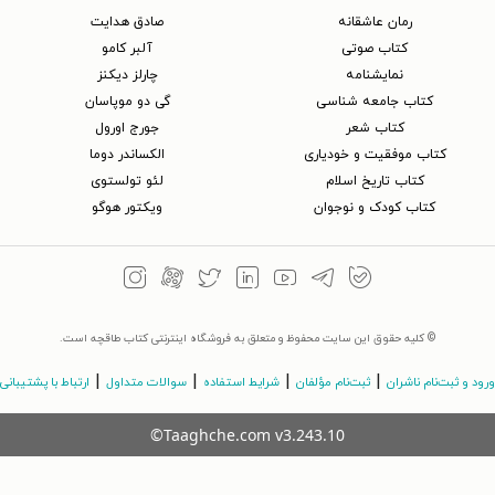
رمان عاشقانه
صادق هدایت
کتاب‌ صوتی
آلبر کامو
نمایشنامه
چارلز دیکنز
کتاب جامعه شناسی
گی دو موپاسان
کتاب شعر
جورج اورول
کتاب موفقیت و خودیاری
الکساندر دوما
کتاب تاریخ اسلام
لئو تولستوی
کتاب کودک و نوجوان
ویکتور هوگو
© کلیه حقوق این سایت محفوظ و متعلق به فروشگاه اینترنتی کتاب طاقچه است.
|
|
|
|
ورود و ثبت‌نام ناشران
ثبت‌نام مؤلفان
شرایط استفاده
سوالات متداول
ارتباط با پشتیبانی
©Taaghche.com
v
3.243.10