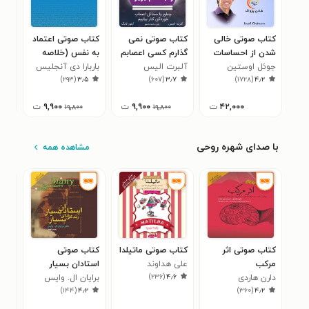
کتاب صوتی خالی‌
کتاب صوتی نمی
کتاب صوتی اعتماد
کتا
شدن از احساسات
گذارم کسی اعصابم
به نفس (خلاصه
بخو
منفی
جوئل اوستین
آلبرت الیس
را به هم بریزد
کتاب)
باربارا دی آنجلیس
است
داد
۰
)
۲۹۳
(
۳٫۵
)
۶۰۷
(
۳٫۷
)
۱۷۲۸
(
۴٫۲
(خلاصه کتاب)
کتا
۴۲,۰۰۰
ت
۹,۹۰۰
ت
۹,۹۰۰
ت
۱۹,۸۰۰
۱۹,۸۰۰
با صدای شهره روحی
مشاهده همه
کتاب صوتی اثر
کتاب صوتی ماتیلدا
کتاب صوتی
کتا
مرکب
علی هداوند
استادان بسیار
روی
)
۲۳۶
(
۴٫۶
دارن هاردی
برایان ال‌. وایس
زندگی‌ های بسیار
لی 
۱
)
۱۴۴
(
۴٫۲
)
۳۶۰
(
۴٫۲