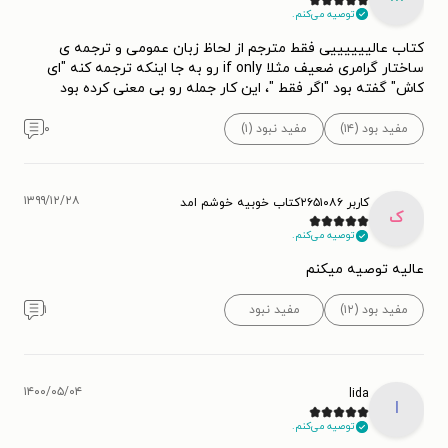
توصیه می‌کنم.
کتاب عالییییییی فقط مترجم از لحاظ زبان عمومی و ترجمه ی
ساختار گرامری ضعیف مثلا if only رو به جا اینکه ترجمه کنه "ای
کاش" گفته بود "اگر فقط "، این کار جمله رو بی معنی کرده بود
مفید بود (۱۴)
مفید نبود (۱)
۰
۱۳۹۹/۱۲/۲۸
کاربر ۲۶۵۱۰۸۶کتاب خوبیه خوشم امد
ک
توصیه می‌کنم.
عالیه توصیه میکنم
مفید بود (۱۲)
مفید نبود
۱
۱۴۰۰/۰۵/۰۴
lida
l
توصیه می‌کنم.