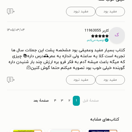
مفید بود
مفید نبود
۰
۱۴۰۵/۰۳/۰۴
کاربر 11963055
ک
توصیه می‌کنم.
کتاب بسیار مفید وعمیقی بود مشخصه پشت این جملات سال ها
تجربه است کلا یه ساعته ولی اندازه یه عمر🕰درس داره📚 چیزی
که میگه باعث میشه آدم به فکر فرو بره ارزش چند بار شنیدن داره
گوینده خیلی خوب بود تصویه میکنم حتما گوش کنین🫠
مفید بود
مفید نبود
۰
۱
صفحۀ قبل
۲
۳
۴
صفحۀ بعد
کتاب‌های مشابه