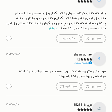
ک
با اینکه کتاب کوتاهیه ولی تاثیر گذار و زیبا مخصوصا با صدای
جناب زر ابادی که واقعا تاثیر گذاری کتاب رو دو چندان میکنه
پیشنهادم اینه که کتاب رو چندین بار گوش کنید نکات طلایی زیادی
داره و مخصوصا کسایی که هدف
...
بیشتر
مفید بود (۶)
مفید نبود
۰
۱۴۰۲/۰۶/۰۴
ehsan aghaei
e
مطمئن نیستم.
موسیقی متن‌به‌ شددت روی اعصاب و اصلا جالب نبود. ایده
هرشخصی بود خیلی اشتباه بوده‌
مفید بود (۹)
مفید نبود (۳)
۰
۱۴۰۳/۰۱/۱۰
کاربر 8528518
ک