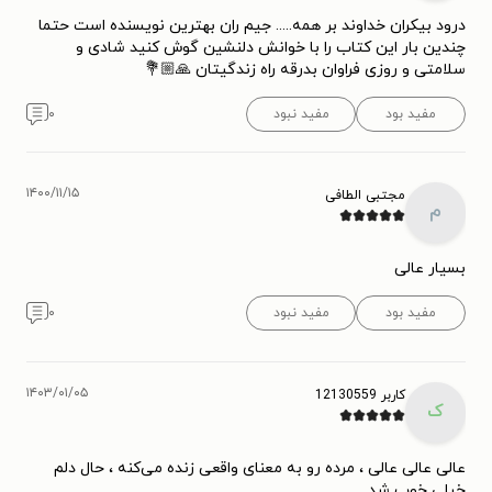
درود بیکران خداوند بر همه..... جیم ران بهترین نویسنده است حتما
چندین بار این کتاب را با خوانش دلنشین گوش کنید شادی و
سلامتی و روزی فراوان بدرقه راه زندگیتان 🙏🏼💐
مفید بود
مفید نبود
۰
۱۴۰۰/۱۱/۱۵
مجتبی الطافی
م
بسیار عالی
مفید بود
مفید نبود
۰
۱۴۰۳/۰۱/۰۵
کاربر 12130559
ک
عالی عالی عالی ، مرده رو به معنای واقعی زنده می‌کنه ، حال دلم
خیلی خوب شد.