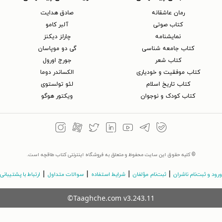
رمان عاشقانه
صادق هدایت
کتاب‌ صوتی
آلبر کامو
نمایشنامه
چارلز دیکنز
کتاب جامعه شناسی
گی دو موپاسان
کتاب شعر
جورج اورول
کتاب موفقیت و خودیاری
الکساندر دوما
کتاب تاریخ اسلام
لئو تولستوی
کتاب کودک و نوجوان
ویکتور هوگو
© کلیه حقوق این سایت محفوظ و متعلق به فروشگاه اینترنتی کتاب طاقچه است.
|
|
|
|
ورود و ثبت‌نام ناشران
ثبت‌نام مؤلفان
شرایط استفاده
سوالات متداول
ارتباط با پشتیبانی
©Taaghche.com
v
3.243.11