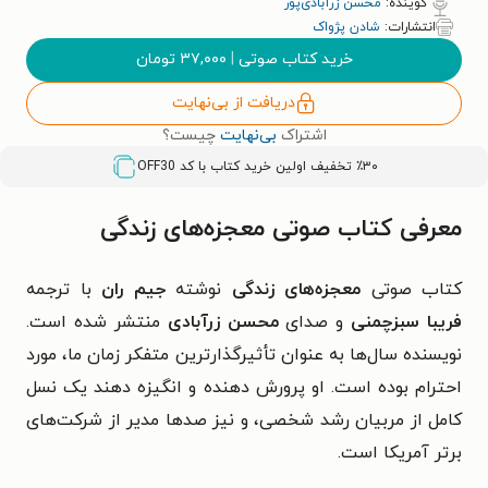
گوینده:
محسن زرآبادی‌پور
انتشارات:
شادن پژواک
خرید کتاب صوتی
|
۳۷,۰۰۰
تومان
دریافت از بی‌نهایت
اشتراک
بی‌نهایت
چیست؟
٪۳۰ تخفیف اولین خرید کتاب با کد
OFF30
معرفی کتاب صوتی معجزه‌های زندگی
کتاب صوتی
معجزه‌های زندگی
نوشته
جیم ران
با ترجمه
فریبا سبزچمنی
و صدای
محسن زرآبادی
منتشر شده است.
نویسنده سال­‌ها به عنوان تأثیرگذارترین متفکر زمان ما، مورد
احترام بوده است. او پرورش­ دهنده و انگیزه ­دهند یک نسل
کامل از مربیان رشد شخصی، و نیز صدها مدیر از شرکت­‌های
برتر آمریکا است.