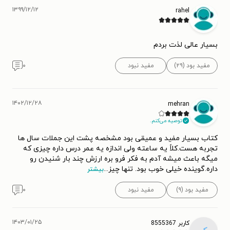
۱۳۹۹/۱۲/۱۲
rahel
بسیار عالی لذت بردم
مفید بود (۲۹)
مفید نبود
۰
۱۴۰۲/۱۲/۲۸
mehran
توصیه می‌کنم.
کتاب بسیار مفید و عمیقی بود مشخصه پشت این جملات سال ها
تجربه هست.کلاً یه ساعته ولی اندازه یه عمر درس داره چیزی که
میگه باعث میشه آدم به فکر فرو بره ارزش چند بار شنیدن رو
داره.گوینده خیلی خوب بود. تنها چیز
...
بیشتر
مفید بود (۹)
مفید نبود
۰
۱۴۰۳/۰۱/۲۵
کاربر 8555367