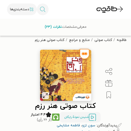
دسته‌بندی‌ها
با کد تخفیف OFF30 اولین کتاب الکترونیکی یا صوتی‌ات را با ۳۰٪
معرفی
مشخصات
نظرات (۲۳)
تخفیف از طاقچه دریافت کن.
طاقچه
کتاب صوتی
منابع و مراجع
کتاب صوتی هنر رزم
کتاب صوتی هنر رزم
۴.۴ امتیاز
شنیدن نمونۀ رایگان
(از ۶۶ رأی)
پدیدآورندگان:
سون تزو
،
فاطمه مشایخی