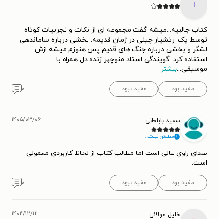
ا
کتاب جالبیه...میشه گفت مجموعه ای از نکات و تجربیات کوتاه
توسط یک ارتشیار چینی در ژمان قدیمه. بخشی درباره ساماندهی
لشگر و بخشی درباره جنگ های قدیم پس هنوزم میشه ازش
استفاده کرد. گویندگی استاد منوچهر زنده دل همراه با
موسیقی
...
بیشتر
مفید بود
مفید نبود
۰
۱۴۰۵/۰۳/۰۶
سعيد باباخانی
مطمئن نیستم.
صدای راوی عالی است اما مطالب کتاب از لحاظ کاربردی معمولی
است.
مفید بود
مفید نبود
۰
۱۴۰۴/۱۲/۱۲
خلیل مولائی