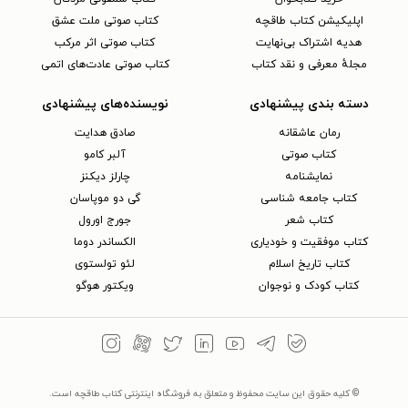
اپلیکیشن کتاب طاقچه
کتاب صوتی ملت عشق
هدیه اشتراک بی‌نهایت
کتاب صوتی اثر مرکب
مجلهٔ معرفی و نقد کتاب
کتاب صوتی عادت‌های اتمی
دسته بندی پیشنهادی
نویسنده‌های پیشنهادی
رمان عاشقانه
صادق هدایت
کتاب‌ صوتی
آلبر کامو
نمایشنامه
چارلز دیکنز
کتاب جامعه شناسی
گی دو موپاسان
کتاب شعر
جورج اورول
کتاب موفقیت و خودیاری
الکساندر دوما
کتاب تاریخ اسلام
لئو تولستوی
کتاب کودک و نوجوان
ویکتور هوگو
© کلیه حقوق این سایت محفوظ و متعلق به فروشگاه اینترنتی کتاب طاقچه است.