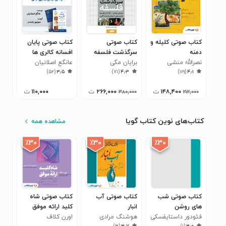
کتاب صوتی کلیله و
کتاب صوتی
کتاب صوتی پایان
کتا
دمنه
سرگذشت فلسفه
افسانه کالری ها
کلی
ن‍ص‍رال‍ل‍ه‌ م‍ن‍ش‍ی‌
برایان مگی
عانگع اصلانیان
چار
۶
)
۵۲
(
۳٫۵
)
۷۱
(
۴٫۳
)
۱۱۹
(
۴٫۱
هان
۱۴۸,۴۰۰
ت
۲۶۶,۰۰۰
ت
۱۱۰,۰۰۰
ت
۳۸۰,۰۰۰
۲۱۲,۰۰۰
کتاب‌های نوین کتاب گویا
مشاهده همه
٪۳۰
٪۳۰
٪۳۰
کتاب صوتی شب
کتاب صوتی آب‌
کتاب صوتی شاه‌
کتا
های روشن
انبار
کلید ارائه موفق
راه
فئودور داستایفسکی
هوشنگ مرادی
اورن کلاف
ترو
بتس