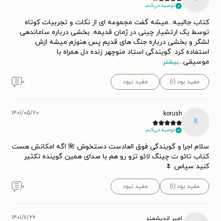
توصیه می‌کنم.
کتاب جالبیه...میشه گفت مجموعه ای از نکات و تجربیات کوتاه
توسط یک ارتشیار چینی در ژمان قدیمه. بخشی درباره ساماندهی
لشگر و بخشی درباره جنگ های قدیم پس هنوزم میشه ازش
استفاده کرد. گویندگی استاد منوچهر زنده دل همراه با
موسیقی
...
بیشتر
مفید بود (۱)
مفید نبود
۰
۱۴۰۱/۰۵/۲۰
korush
k
توصیه می‌کنم.
سلام اجرا و گویندگی فوق العادست دستخوش 🌺 اگه امکانش هست
کتاب تائو ت چینگ لائو تزو رو هم با صدای همین گوینده تکثیر
کنید سپاس 🌷
مفید بود (۱)
مفید نبود
۰
۱۴۰۱/۱۱/۲۶
امیر اندیشمند