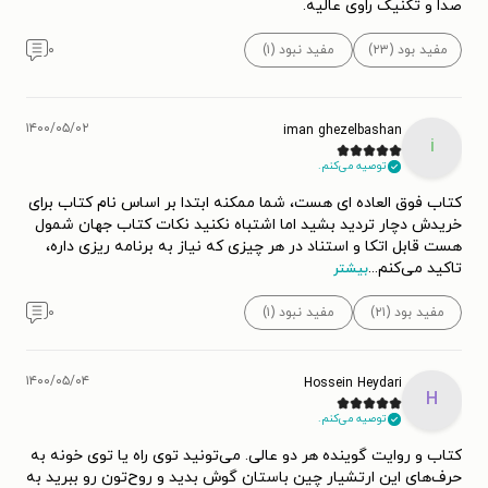
صدا و تکنیک راوی عالیه.
مفید بود (۲۳)
مفید نبود (۱)
۰
۱۴۰۰/۰۵/۰۲
iman ghezelbashan
i
توصیه می‌کنم.
کتاب فوق العاده ای هست، شما ممکنه ابتدا بر اساس نام کتاب برای
خریدش دچار تردید بشید اما اشتباه نکنید نکات کتاب جهان شمول
هست قابل اتکا و استناد در هر چیزی که نیاز به برنامه ریزی داره،
تاکید می‌کنم
...
بیشتر
مفید بود (۲۱)
مفید نبود (۱)
۰
۱۴۰۰/۰۵/۰۴
Hossein Heydari
H
توصیه می‌کنم.
کتاب و روایت گوینده هر دو عالی. می‌تونید توی راه یا توی خونه به
حرف‌های این ارتشیار چین باستان گوش بدید و روح‌تون رو ببرید به