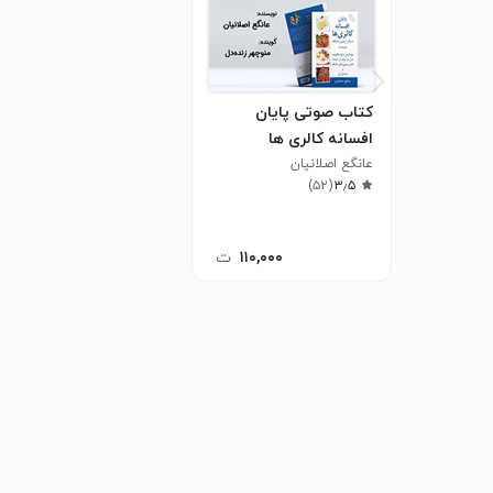
کتاب صوتی پایان
افسانه کالری ها
عانگع اصلانیان
)
۵۲
(
۳٫۵
۱۱۰,۰۰۰
ت