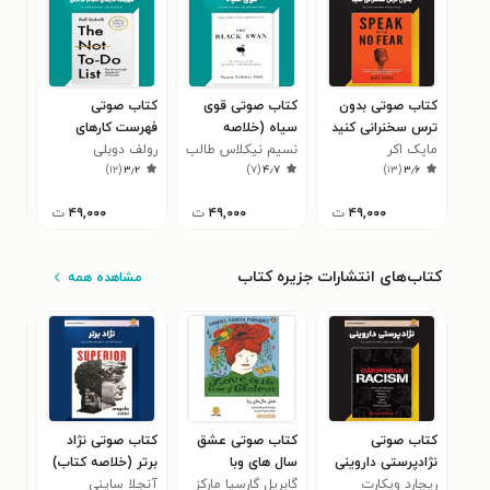
کتاب صوتی بدون
کتاب صوتی قوی
کتاب صوتی
کتا
ترس سخنرانی کنید
سیاه (خلاصه
فهرست کارهای
مایک اکر
(خلاصه کتاب)
کتاب)
نسیم نیکلاس طالب
رولف دوبلی
انجام ندادنی
هلن
جای
۹
)
۱۲
(
۳٫۲
)
۷
(
۴٫۷
)
۱۳
(
۳٫۶
(خلاصه کتاب)
۴۹,۰۰۰
ت
۴۹,۰۰۰
ت
۴۹,۰۰۰
ت
کتاب‌های انتشارات جزیره کتاب
مشاهده همه
کتاب صوتی
کتاب صوتی عشق
کتاب صوتی نژاد
کتا
نژادپرستی داروینی
سال های وبا
برتر (خلاصه کتاب)
و س
ریچارد ویکارت
(خلاصه کتاب)
(خلاصه کتاب)
گابریل گارسیا مارکز
آنجلا ساینی
کارل
(خل