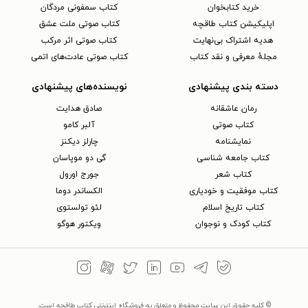
خرید کتابخوان
کتاب سمفونی مردگان
اپلیکیشن کتاب طاقچه
کتاب صوتی ملت عشق
هدیه اشتراک بی‌نهایت
کتاب صوتی اثر مرکب
مجلهٔ معرفی و نقد کتاب
کتاب صوتی عادت‌های اتمی
دسته بندی پیشنهادی
نویسنده‌های پیشنهادی
رمان عاشقانه
صادق هدایت
کتاب‌ صوتی
آلبر کامو
نمایشنامه
چارلز دیکنز
کتاب جامعه شناسی
گی دو موپاسان
کتاب شعر
جورج اورول
کتاب موفقیت و خودیاری
الکساندر دوما
کتاب تاریخ اسلام
لئو تولستوی
کتاب کودک و نوجوان
ویکتور هوگو
© کلیه حقوق این سایت محفوظ و متعلق به فروشگاه اینترنتی کتاب طاقچه است.