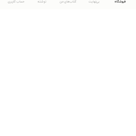
فروشگاه
بی‌نهایت
کتاب‌های من
نوشته
حساب کاربری
دانلود اپلیکیشن طاقچه
... موارد دیگر
مشاهدهٔ دیگر نسخه‌های طاقچه