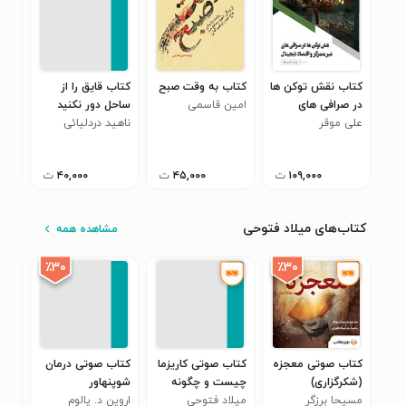
کتاب نقش توکن ها
کتاب به وقت صبح
کتاب قایق را از
کتا
در صرافی های
امین قاسمی
ساحل دور نکنید
داس
علی موقر
غیرمتمرکز و اقتصاد
ناهید دردلیائی
نانا
شیو
دیجیتال
۱۰۹,۰۰۰
ت
۴۵,۰۰۰
ت
۴۰,۰۰۰
ت
کتاب‌های میلاد فتوحی
مشاهده همه
٪۳۰
٪۳۰
کتاب صوتی معجزه
کتاب صوتی کاریزما
کتاب صوتی درمان
کتا
(شکرگزاری)
چیست و چگونه
شوپنهاور
من
مسیحا برزگر
شخصیتی
میلاد فتوحی
اروین د. یالوم
آدو