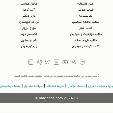
رمان عاشقانه
صادق هدایت
کتاب‌ صوتی
آلبر کامو
نمایشنامه
چارلز دیکنز
کتاب جامعه شناسی
گی دو موپاسان
کتاب شعر
جورج اورول
کتاب موفقیت و خودیاری
الکساندر دوما
کتاب تاریخ اسلام
لئو تولستوی
کتاب کودک و نوجوان
ویکتور هوگو
© کلیه حقوق این سایت محفوظ و متعلق به فروشگاه اینترنتی کتاب طاقچه است.
|
|
|
|
ورود و ثبت‌نام ناشران
ثبت‌نام مؤلفان
شرایط استفاده
سوالات متداول
ارتباط با پشتیبانی
©Taaghche.com
v
3.243.6