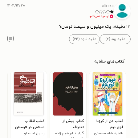
۱۴۰۴/۱۲/۲۸
alireza
توصیه نمی‌کنم.
۱۳ دقیقه، یک میلیون و سیصد تومان؟
مفید بود (۲)
مفید نبود (۲۴)
۱
کتاب‌های مشابه
کتاب من از کرونا
کتاب پیش از
کتاب انقلاب
کتا
قوی ترم
اعتراف
اسلامی در لارستان
جمه
طاهره شاه محمدی
گیابند ابراهیم زاده
رسول احمدلو
مهن
ایر