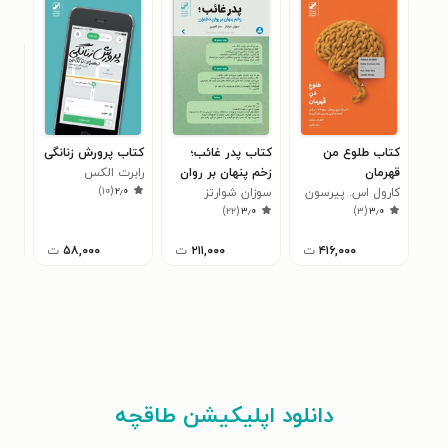
کتاب طلوع من
کتاب پدر غائب؛
کتاب پرورش زنانگی
کتا
قهرمان
زخم پنهان بر روان
رابرت الکس
فعا
)
۱۰
(
۲٫۰
کارول اس. پیرسون
دختران
سوزان شوارتز
جانسون
راب
۲
)
۲۲
(
۳٫۰
)
۳
(
۳٫۰
جان
۴۱۶,۰۰۰
ت
۲۱۱,۰۰۰
ت
۵۸,۰۰۰
ت
دانلود اپلیکیشن طاقچه