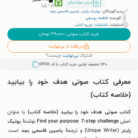
شنیدن نمونۀ رایگان
(از ۱ رأی)
پدیدآورندگان:
یونیک رایتر
،
یاسین قاسمی بجد
گوینده:
فاطمه یوسفی
انتشارات:
انتشارات جزیره کتاب
خرید کتاب صوتی
|
۴۹,۰۰۰
تومان
دریافت از بی‌نهایت
اشتراک
بی‌نهایت
چیست؟
٪۳۰ تخفیف اولین خرید کتاب با کد
OFF30
معرفی کتاب صوتی هدف خود را بیابید
(خلاصه کتاب)
کتاب صوتی هدف خود را بیابید (خلاصه کتاب)
با عنوان
اصلی
Find your purpose: 7-step challenge
نوشتهٔ
یونیک
رایتر
(
Unique Writer
) و ترجمهٔ
یاسین قاسمی بجد
است.