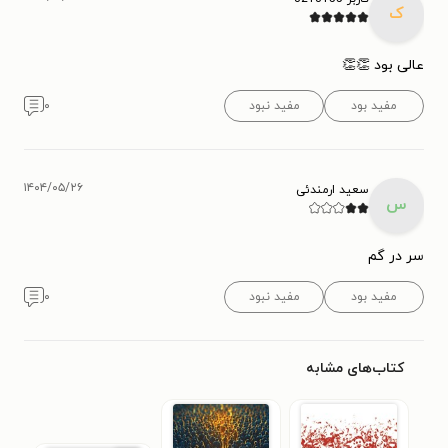
ک
عالی بود 👏👏
مفید بود
مفید نبود
۰
۱۴۰۴/۰۵/۲۶
سعید ارمندئی
س
سر در گم
مفید بود
مفید نبود
۰
کتاب‌های مشابه