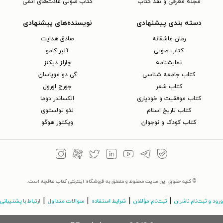
مجلهٔ معرفی و نقد کتاب
کتاب صوتی عادت‌های اتمی
دسته بندی پیشنهادی
نویسنده‌های پیشنهادی
رمان عاشقانه
صادق هدایت
کتاب‌ صوتی
آلبر کامو
نمایشنامه
چارلز دیکنز
کتاب جامعه شناسی
گی دو موپاسان
کتاب شعر
جورج اورول
کتاب موفقیت و خودیاری
الکساندر دوما
کتاب تاریخ اسلام
لئو تولستوی
کتاب کودک و نوجوان
ویکتور هوگو
© کلیه حقوق این سایت محفوظ و متعلق به فروشگاه اینترنتی کتاب طاقچه است.
|
|
|
|
ورود و ثبت‌نام ناشران
ثبت‌نام مؤلفان
شرایط استفاده
سوالات متداول
ارتباط با پشتیبانی