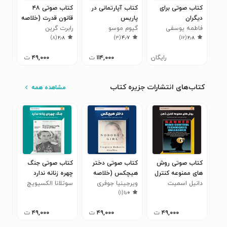
کتاب صوتی برای
کتاب آپارتمانی در
کتاب صوتی ۴۸
کتا
دیگران
پاریس
قانون قدرت (خلاصه
گیو
۵
فاطمه یوسفی
گیوم موسو
کتاب)
رابرت گرین
)
۸
(
۲٫۸
)
۳
(
۴٫۷
)
۱۲
(
۲٫۸
رایگان
۱۱۴,۰۰۰
ت
۴۹,۰۰۰
ت
کتاب‌های انتشارات جزیره کتاب
مشاهده همه
کتاب صوتی دختر
کتاب صوتی جنگ
کتا
های ممنوعه کنترل
هیچکس (خلاصه
چهره‌ زنانه ندارد
شهو
دانیل اسمیت
ذهن (خلاصه کتاب)
کتاب)
ویرجینیا جوفری
(خلاصه کتاب)
سوتلانا الکسیویچ
کتا
پنی
)
۱
(
۱٫۰
۴۹,۰۰۰
ت
۴۹,۰۰۰
ت
۴۹,۰۰۰
ت