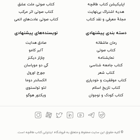
اپلیکیشن کتاب طاقچه
کتاب صوتی ملت عشق
هدیه اشتراک بی‌نهایت
کتاب صوتی اثر مرکب
مجلهٔ معرفی و نقد کتاب
کتاب صوتی عادت‌های اتمی
دسته بندی پیشنهادی
نویسنده‌های پیشنهادی
رمان عاشقانه
صادق هدایت
کتاب‌ صوتی
آلبر کامو
نمایشنامه
چارلز دیکنز
کتاب جامعه شناسی
گی دو موپاسان
کتاب شعر
جورج اورول
کتاب موفقیت و خودیاری
الکساندر دوما
کتاب تاریخ اسلام
لئو تولستوی
کتاب کودک و نوجوان
ویکتور هوگو
© کلیه حقوق این سایت محفوظ و متعلق به فروشگاه اینترنتی کتاب طاقچه است.