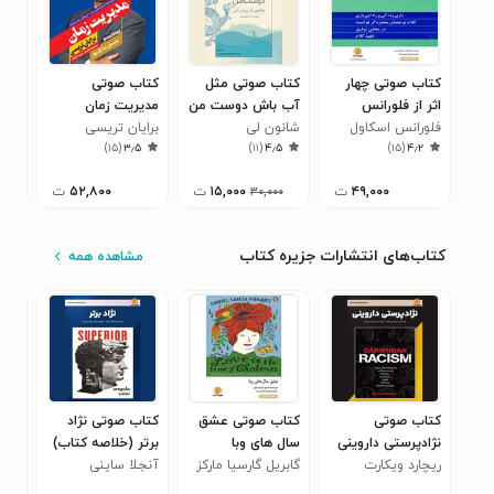
کتاب صوتی چهار
کتاب صوتی مثل
کتاب صوتی
کتا
اثر از فلورانس
آب باش دوست من
مدیریت زمان
مرز
اسکاول شین
فلورانس اسکاول
شانون لی
برایان تریسی
کتا
هنر
۶
)
۱۵
(
۳٫۵
)
۱۱
(
۴٫۵
)
۱۵
(
۴٫۲
شین
(خلاصه کتاب)
۴۹,۰۰۰
ت
۱۵,۰۰۰
ت
۵۲,۸۰۰
ت
۳۰,۰۰۰
کتاب‌های انتشارات جزیره کتاب
مشاهده همه
کتاب صوتی
کتاب صوتی عشق
کتاب صوتی نژاد
کتا
نژادپرستی داروینی
سال های وبا
برتر (خلاصه کتاب)
و س
ریچارد ویکارت
(خلاصه کتاب)
(خلاصه کتاب)
گابریل گارسیا مارکز
آنجلا ساینی
کارل
(خل