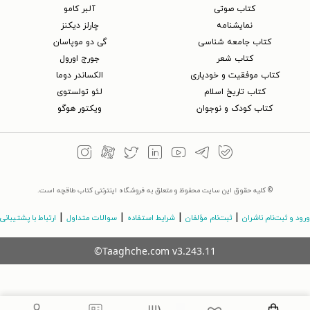
کتاب‌ صوتی
آلبر کامو
نمایشنامه
چارلز دیکنز
کتاب جامعه شناسی
گی دو موپاسان
کتاب شعر
جورج اورول
کتاب موفقیت و خودیاری
الکساندر دوما
کتاب تاریخ اسلام
لئو تولستوی
کتاب کودک و نوجوان
ویکتور هوگو
© کلیه حقوق این سایت محفوظ و متعلق به فروشگاه اینترنتی کتاب طاقچه است.
|
|
|
|
ورود و ثبت‌نام ناشران
ثبت‌نام مؤلفان
شرایط استفاده
سوالات متداول
ارتباط با پشتیبانی
©Taaghche.com
v
3.243.11