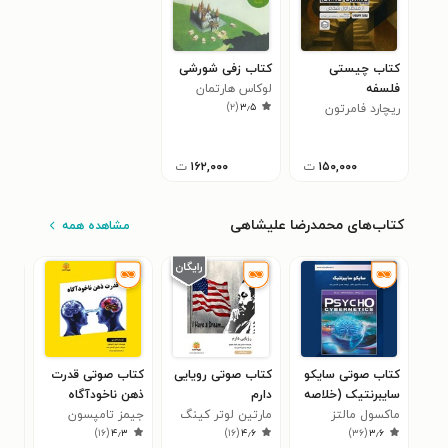
کتاب چیستی
کتاب زفی شورشی
فلسفه
لوکاس هارتمان
)
۲
(
۳٫۵
ریچارد فامرتون
۱۵۰,۰۰۰
ت
۱۶۲,۰۰۰
ت
کتاب‌های محمدرضا علیشاهی
مشاهده همه
کتاب صوتی سایکو
کتاب صوتی رویایی
کتاب صوتی قدرت
کتا
سایبرنتیک (خلاصه
دارم
ذهن ناخودآگاه
ساز
کتاب)
ماکسول مالتز
مارتین لوتر کینگ
(خلاصه کتاب)
جیمز تامپسون
کری
(خل
۹
)
۱۶
(
۴٫۳
)
۱۶
(
۴٫۶
)
۳۶
(
۳٫۶
جونیور