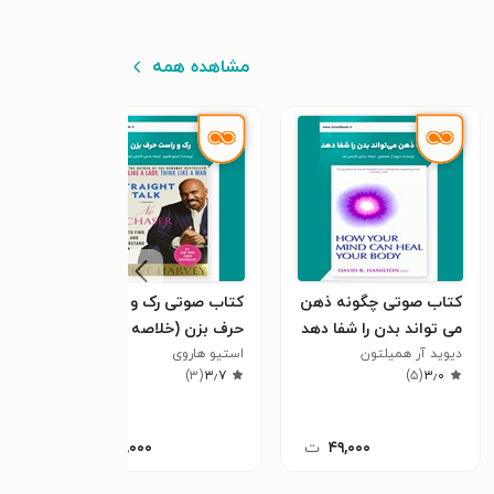
مشاهده همه
کتاب صوتی چگونه ذهن
کتاب صوتی رک و راست
کتاب
می‌ تواند بدن را شفا دهد
حرف بزن (خلاصه کتاب)
رفتا
(خلاصه کتاب)
دیوید آر همیلتون
استیو هاروی
استی
فکر 
٫۳
)
۳
(
۳٫۷
)
۵
(
۳٫۰
۴۹,۰۰۰
ت
۴۹,۰۰۰
ت