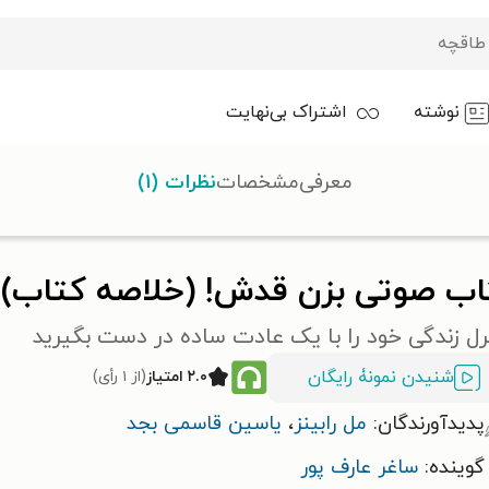
نوشته
اشتراک بی‌نهایت
معرفی
مشخصات
نظرات (۱)
کتاب صوتی بزن قدش! (خلاصه کتاب)
اب صوتی بزن قدش! (خلاصه کتاب)
ل زندگی خود را با یک عادت ساده در دست بگیرید
شنیدن نمونۀ رایگان
۲.۰ امتیاز
(از ۱ رأی)
پدیدآورندگان:
مل رابینز
،
یاسین قاسمی بجد
گوینده:
ساغر عارف پور