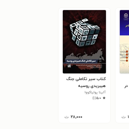
کتاب سیر تکاملی جنگ
در
هیبریدی روسیه
آلینا پولیاکووا
)
۱
(
۵٫۰
ت
۲۸,۰۰۰
ت