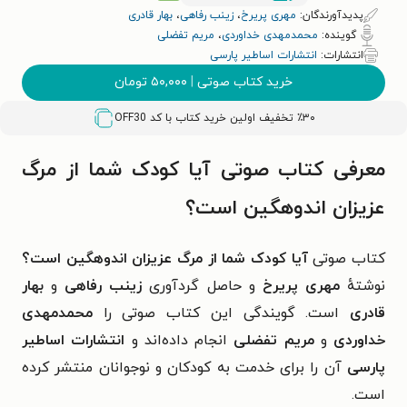
پدیدآورندگان:
مهری پریرخ
،
زینب رفاهی
،
بهار قادری
گوینده:
محمدمهدی خداوردی
،
مریم تفضلی
انتشارات:
انتشارات اساطیر پارسی
خرید کتاب صوتی
|
۵۰,۰۰۰
تومان
٪۳۰ تخفیف اولین خرید کتاب با کد
OFF30
معرفی کتاب صوتی آیا کودک شما از مرگ
عزیزان اندوهگین است؟
کتاب صوتی
آیا کودک شما از مرگ عزیزان اندوهگین است؟
نوشتهٔ
مهری پریرخ
و حاصل گردآوری
زینب رفاهی
و
بهار
قادری
است. گویندگی این کتاب صوتی را
محمدمهدی
خداوردی
و
مریم تفضلی
انجام داده‌اند و
انتشارات اساطیر
پارسی
آن را برای خدمت به
کودکان و نوجوانان
منتشر کرده
است.