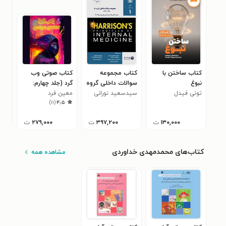
کتاب ساختن با
کتاب مجموعه
کتاب صوتی وب
کتاب
نبوغ
سوالات داخلی گروه
گرد (جلد چهارم:
اجت
تونی فیدل
A؛ 1398 - 1399
سیدسعید نورانی
معین فرد
امضای ویروس)
مری
۰
)
۱۱
(
۴٫۵
یزدی
۱۳۰,۰۰۰
ت
۳۹۷,۲۰۰
ت
۲۷۹,۰۰۰
ت
کتاب‌های محمدمهدی خداوردی
مشاهده همه