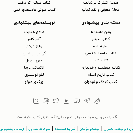
هدیه اشتراک بی‌نهایت
کتاب صوتی اثر مرکب
مجلهٔ معرفی و نقد کتاب
کتاب صوتی عادت‌های اتمی
دسته بندی پیشنهادی
نویسنده‌های پیشنهادی
رمان عاشقانه
صادق هدایت
کتاب‌ صوتی
آلبر کامو
نمایشنامه
چارلز دیکنز
کتاب جامعه شناسی
گی دو موپاسان
کتاب شعر
جورج اورول
کتاب موفقیت و خودیاری
الکساندر دوما
کتاب تاریخ اسلام
لئو تولستوی
کتاب کودک و نوجوان
ویکتور هوگو
© کلیه حقوق این سایت محفوظ و متعلق به فروشگاه اینترنتی کتاب طاقچه است.
|
|
|
|
ورود و ثبت‌نام ناشران
ثبت‌نام مؤلفان
شرایط استفاده
سوالات متداول
ارتباط با پشتیبانی