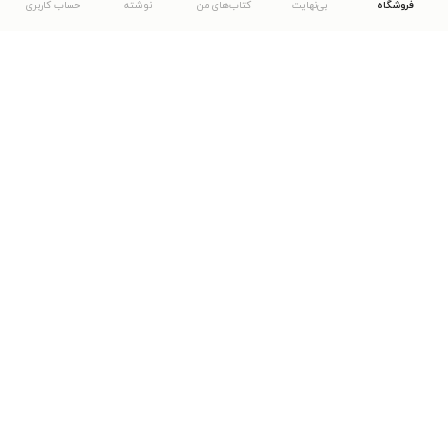
فروشگاه
بی‌نهایت
کتاب‌های من
نوشته
حساب کاربری
دانلود اپلیکیشن طاقچه
... موارد دیگر
مشاهدهٔ دیگر نسخه‌های طاقچه