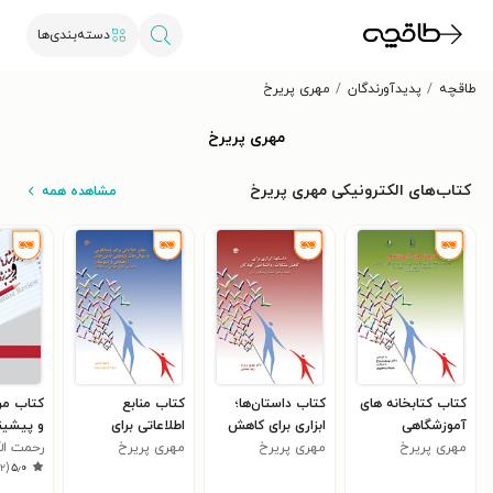
دسته‌بندی‌ها
طاقچه
پدیدآورندگان
مهری پریرخ
مهری پریرخ
کتاب‌های الکترونیکی مهری پریرخ
مشاهده همه
کتاب کتابخانه های
کتاب داستان‌ها؛
کتاب منابع
کتاب مرو
آموزشگاهی
ابزاری برای کاهش
اطلاعاتی برای
و پیشین
مهری پریرخ
مشکلات
مهری پریرخ
مهری پریرخ
پاسخگویی به
رحمت الل
)
۲
(
۵٫۰
روانشناختی کودکان
سؤال‌های پژوهشی
۳
درس‌های راهنمایی و