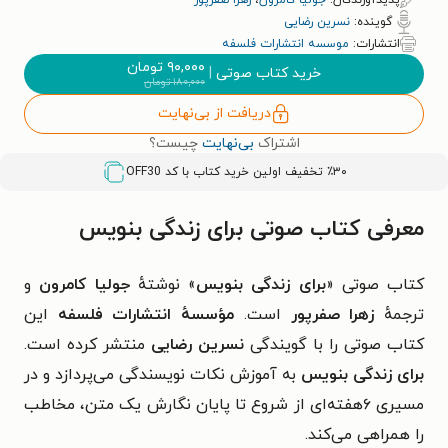
پدیدآورندگان:
جولیا کامرون
،
زهرا صفرپور
گوینده:
نسرین رضایی
انتشارات:
موسسه انتشارات فلسفه
۹۰,۰۰۰
تومان
خرید کتاب صوتی
|
۱۸۰,۰۰۰
تومان
دریافت از بی‌نهایت
اشتراک
بی‌نهایت
چیست؟
٪۳۰ تخفیف اولین خرید کتاب با کد
OFF30
معرفی کتاب صوتی برای زندگی بنویس
کتاب صوتی «
برای زندگی بنویس
» نوشتهٔ
جولیا کامرون
و
ترجمهٔ
زهرا صفرپور
است.
مؤسسهٔ انتشارات فلسفه
این
کتاب صوتی را با گویندگی
نسرین رضایی
منتشر کرده است.
برای زندگی بنویس
به آموزش نکات نویسندگی می‌پردازد و در
مسیری ۶هفته‌ای از شروع تا پایان نگارش یک متن، مخاطب
را همراهی می‌کند.