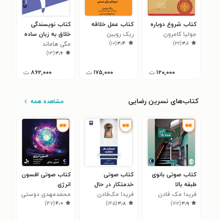
کتاب شروع دوباره
کتاب عمل خلاقه
کتاب نویسندگی
کتا
جولیا کامرون
ریک روبین
خلاق به زبان ساده
داس
)
۱۰
(
۳٫۴
)
۲۲
(
۳٫۱
مگی هاماند
ویو
۰
)
۱۳
(
۳٫۶
۱۲۰,۰۰۰
ت
۱۷۵,۰۰۰
ت
۸۶۲,۰۰۰
ت
کتاب‌های نسرین رضایی
مشاهده همه
کتاب صوتی بانوی
کتاب صوتی
کتاب صوتی افسون
کتا
طبقه بالا
خدمتکار در حال
انرژی
روا
فریدا مک فادن
تماشاست
فریدا مک‌فادن
محمدمهدی دوستی
ناخ
مای
۱
)
۴۷
(
۴٫۰
)
۱۴۵
(
۳٫۸
)
۷۱۲
(
۳٫۹