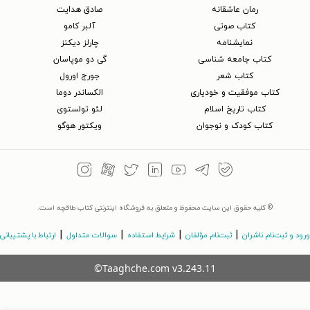
رمان عاشقانه
صادق هدایت
کتاب‌ صوتی
آلبر کامو
نمایشنامه
چارلز دیکنز
کتاب جامعه شناسی
گی دو موپاسان
کتاب شعر
جورج اورول
کتاب موفقیت و خودیاری
الکساندر دوما
کتاب تاریخ اسلام
لئو تولستوی
کتاب کودک و نوجوان
ویکتور هوگو
© کلیه حقوق این سایت محفوظ و متعلق به فروشگاه اینترنتی کتاب طاقچه است.
|
|
|
|
ورود و ثبت‌نام ناشران
ثبت‌نام مؤلفان
شرایط استفاده
سوالات متداول
ارتباط با پشتیبانی
©Taaghche.com
v
3.243.11