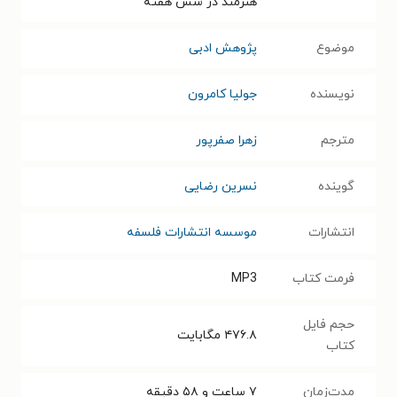
هنرمند در شش هفته
موضوع
پژوهش ادبی
نویسنده
جولیا کامرون
مترجم
زهرا صفرپور
گوینده
نسرین رضایی
انتشارات
موسسه انتشارات فلسفه
فرمت کتاب
MP3
حجم فایل
۴۷۶.۸
مگابایت
کتاب
مدت‌زمان
۷ ساعت و ۵۸ دقیقه