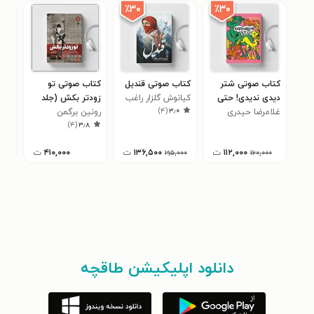
٪۳۰
٪۳۰
کتاب صوتی شتر
کتاب صوتی قندیل
کتاب صوتی تو
کتا
دیدی ندیدی! حتی
کیانوش گلزار راغب
زودتر بکش (جلد
گرگ
)
۴
(
۳٫۰
خر و گربه
غلامرضا حیدری
چهارم)
رونین برگمن
غلا
جز 
۰
)
۴
(
۳٫۸
ابهری
مرغ
حید
۱۱۲,۰۰۰
ت
۱۳۶,۵۰۰
ت
۴۱۰,۰۰۰
ت
۱۹۵,۰۰۰
۱۶۰,۰۰۰
دانلود اپلیکیشن طاقچه