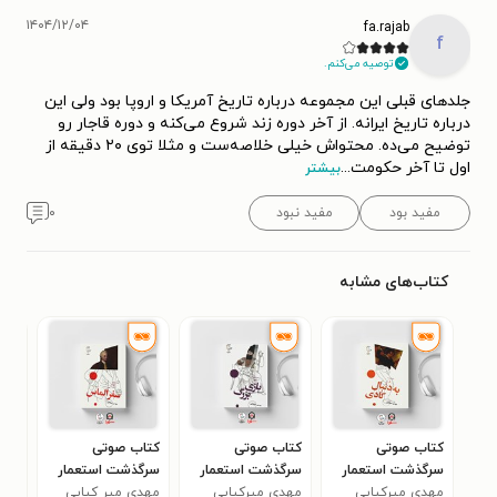
۱۴۰۴/۱۲/۰۴
fa.rajab
f
توصیه می‌کنم.
جلدهای قبلی این مجموعه درباره تاریخ آمریکا و اروپا بود ولی این
درباره تاریخ ایرانه. از آخر دوره زند شروع می‌کنه و دوره قاجار رو
توضیح می‌ده. محتواش خیلی خلاصه‌ست و مثلا توی ۲۰ دقیقه از
اول تا آخر حکومت
...
بیشتر
مفید بود
مفید نبود
۰
کتاب‌های مشابه
کتاب صوتی
کتاب صوتی
کتاب صوتی
کتا
سرگذشت استعمار
سرگذشت استعمار
سرگذشت استعمار
سرگ
(جلد هشتم: به
مهدی میرکیایی
مهدی میرکیایی
(جلد دوازدهم: بازی
(جلد هفتم: سفر
مهدی میر کیایی
(جل
مهد