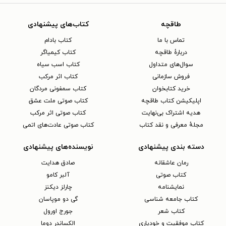
طاقچه
کتاب‌های پیشنهادی
تماس با ما
کتاب بادام
دربارهٔ طاقچه
کتاب کیمیاگر
سوال‌های متداول
کتاب اسب سیاه
فروش سازمانی
کتاب اثر مرکب
خرید کتابخوان
کتاب سمفونی مردگان
اپلیکیشن کتاب طاقچه
کتاب صوتی ملت عشق
هدیه اشتراک بی‌نهایت
کتاب صوتی اثر مرکب
مجلهٔ معرفی و نقد کتاب
کتاب صوتی عادت‌های اتمی
دسته بندی پیشنهادی
نویسنده‌های پیشنهادی
رمان عاشقانه
صادق هدایت
کتاب‌ صوتی
آلبر کامو
نمایشنامه
چارلز دیکنز
کتاب جامعه شناسی
گی دو موپاسان
کتاب شعر
جورج اورول
کتاب موفقیت و خودیاری
الکساندر دوما