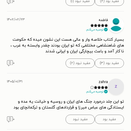
مفید بود (۲)
مفید نبود (۱)
۰
۱۴۰۲/۰۲/۲۳
فاطمه
توصیه می‌کنم.
بسیار کتاب خلاصه وار و عالی هست این نشون میده که حکومت
های شاهنشاهی مختلفی که تو ایران بودند چقدر وابسته به غرب ،
نا کار آمد و باعث بیچارگی ایران و ایرانی شدند
مفید بود (۳)
مفید نبود (۲)
۰
۱۴۰۵/۰۱/۳۱
zahra
z
توصیه می‌کنم.
تو این جلد درمورد جنگ های ایران و روسیه و خیانت یه عده و
ایستادگی های عباس میرزا و قراردادهای گلستان و ترکمانچای بود
مفید بود
مفید نبود
۰