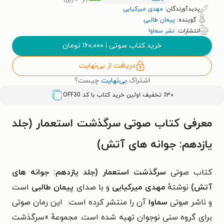
پدیدآورندگان:
مهدی میرکیایی
گوینده:
پیمان طالبی
انتشارات:
نشر سماوا
خرید کتاب صوتی
|
۱۶۰,۰۰۰
تومان
دریافت از بی‌نهایت
اشتراک
بی‌نهایت
چیست؟
٪۳۰ تخفیف اولین خرید کتاب با کد
OFF30
معرفی کتاب صوتی سرگذشت استعمار (جلد
یازدهم: جوانه های آتش)
کتاب صوتی
سرگذشت استعمار (جلد یازدهم: جوانه های
آتش)
نوشتهٔ
مهدی میرکیایی
و با صدای
پیمان طالبی
است
و ناشر صوتی
سماوا
آن را منتشر کرده است. این رمان صوتی
برای گروه سنی نوجوان تهیه شده است. مجموعهٔ «سرگذشت