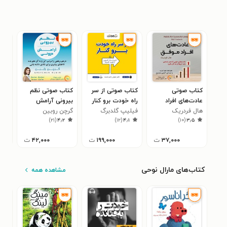
کتاب صوتی
کتاب صوتی از سر
کتاب صوتی نظم
کتا
عادت‌های افراد
راه خودت برو کنار
بیرونی آرامش
های
موفق
هال فردریک
فیلیپ گلدبرگ
درونی
گرچن روبین
دنیل
۸
)
۲۱
(
۴٫۲
)
۱۲
(
۴٫۱
)
۱۰
(
۳٫۵
۳۷,۰۰۰
ت
۱۹۹,۰۰۰
ت
۴۲,۰۰۰
ت
۰
کتاب‌های مارال نوحی
مشاهده همه