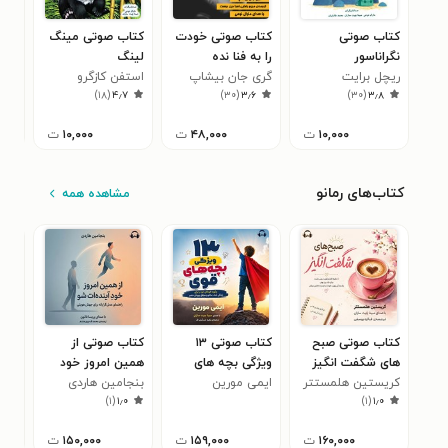
کتاب صوتی
کتاب صوتی خودت
کتاب صوتی مینگ
کتا
نگراناسور
را به فنا نده
لینگ
زیاد
ریچل برایت
گری جان بیشاپ
استفن کازگرو
ریچ
۲
)
۱۸
(
۴٫۷
)
۳۰
(
۳٫۶
)
۳۰
(
۳٫۸
۱۰,۰۰۰
ت
۴۸,۰۰۰
ت
۱۰,۰۰۰
ت
کتاب‌های رمانو
مشاهده همه
کتاب صوتی صبح‌
کتاب صوتی ۱۳
کتاب صوتی از
کتا
های شگفت‌ انگیز
ویژگی بچه های
همین امروز خود
و ی
کریستین هلمستتر
قوی
ایمی مورین
آینده‌ ات شو
بنجامین هاردی
سی 
جیم
۰
)
۱
(
۱٫۰
)
۱
(
۱٫۰
۱۶۰,۰۰۰
ت
۱۵۹,۰۰۰
ت
۱۵۰,۰۰۰
ت