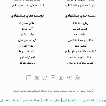
مجلهٔ معرفی و نقد کتاب
کتاب صوتی عادت‌های اتمی
دسته بندی پیشنهادی
نویسنده‌های پیشنهادی
رمان عاشقانه
صادق هدایت
کتاب‌ صوتی
آلبر کامو
نمایشنامه
چارلز دیکنز
کتاب جامعه شناسی
گی دو موپاسان
کتاب شعر
جورج اورول
کتاب موفقیت و خودیاری
الکساندر دوما
کتاب تاریخ اسلام
لئو تولستوی
کتاب کودک و نوجوان
ویکتور هوگو
© کلیه حقوق این سایت محفوظ و متعلق به فروشگاه اینترنتی کتاب طاقچه است.
|
|
|
|
ورود و ثبت‌نام ناشران
ثبت‌نام مؤلفان
شرایط استفاده
سوالات متداول
ارتباط با پشتیبانی