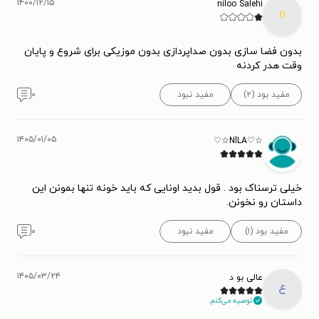
۱۴۰۰/۱۲/۱۵
niloo Salehi
n
بدون فضا سازی بدون صداپردازی بدون موزیکی برای شروع و پایان
وقت هدر کردنه
مفید بود (۲)
مفید نبود
۰
۱۴۰۵/۰۱/۰۵
☆♡NlLA☆♡
خیلی ترسناک بود . قول بدید اونایی که باید خونه تنها بمونن این
داستان رو نخونن.
مفید بود (۱)
مفید نبود
۰
۱۴۰۵/۰۳/۲۴
عالی بو د
ع
توصیه می‌کنم.