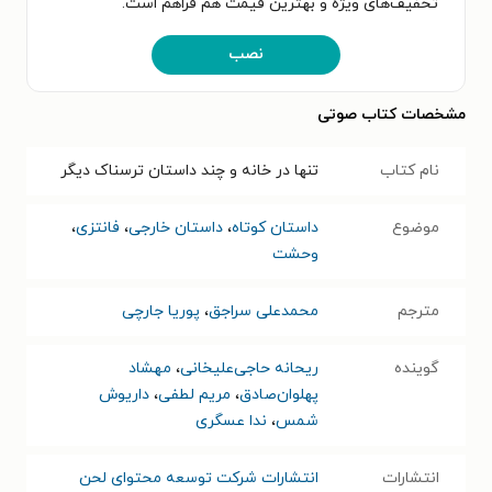
تخفیف‌های ویژه و بهترین قیمت هم فراهم است.
نصب
مشخصات کتاب صوتی
نام کتاب
تنها در خانه و چند داستان ترسناک دیگر
موضوع
داستان کوتاه
،
داستان خارجی
،
فانتزی
،
وحشت
مترجم
محمدعلی سراجق
،
پوریا جارچی
گوینده
ریحانه حاجی‌علیخانی
،
مهشاد
پهلوان‌صادق
،
مریم لطفی
،
داریوش
شمس
،
ندا عسگری
انتشارات
انتشارات شرکت توسعه محتوای لحن