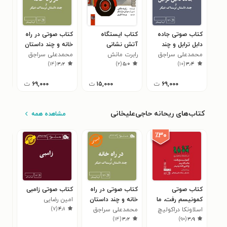
کتاب صوتی جاده
کتاب ایستگاه
کتاب صوتی در راه
کتا
دابل ترابل و چند
آتش نشانی
خانه و چند داستان
کمن
داستان ترسناک
محمدعلی سراجق
رابرت مانش
ترسناک دیگر
محمدعلی سراجق
سپی
۰
)
۱۴
(
۳٫۲
)
۲
(
۵٫۰
)
۱۰
(
۳٫۴
دیگر
۶۹,۰۰۰
ت
۱۵,۰۰۰
ت
۶۹,۰۰۰
ت
کتاب‌های ریحانه حاجی‌علیخانی
مشاهده همه
٪۳۰
کتاب صوتی
کتاب صوتی در راه
کتاب صوتی زامبی
کتا
کمونیسم رفت، ما
خانه و چند داستان
امین رضایی
آسا
)
۷
(
۴٫۱
ماندیم و حتی
اسلاونکا دراکولیچ
ترسناک دیگر
محمدعلی سراجق
محم
داس
۵
)
۱۴
(
۳٫۲
)
۹۰
(
۳٫۹
خندیدیم