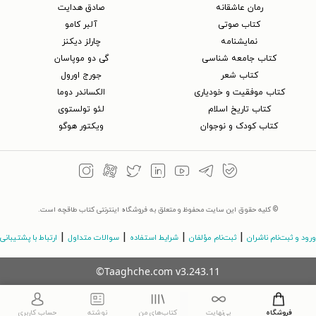
رمان عاشقانه
صادق هدایت
کتاب‌ صوتی
آلبر کامو
نمایشنامه
چارلز دیکنز
کتاب جامعه شناسی
گی دو موپاسان
کتاب شعر
جورج اورول
کتاب موفقیت و خودیاری
الکساندر دوما
کتاب تاریخ اسلام
لئو تولستوی
کتاب کودک و نوجوان
ویکتور هوگو
© کلیه حقوق این سایت محفوظ و متعلق به فروشگاه اینترنتی کتاب طاقچه است.
|
|
|
|
ورود و ثبت‌نام ناشران
ثبت‌نام مؤلفان
شرایط استفاده
سوالات متداول
ارتباط با پشتیبانی
©Taaghche.com
v
3.243.11
فروشگاه
بی‌نهایت
کتاب‌های من
نوشته
حساب کاربری