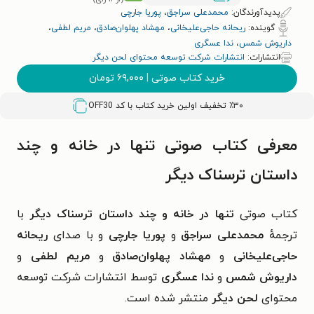
پدیدآورندگان:
محمدعلی سراجق
،
پوریا جارچی
گوینده:
ریحانه حاجی‌علیخانی
،
مهشاد پهلوان‌صادق
،
مریم لطفی
،
داریوش شمس
،
ندا عسگری
انتشارات:
انتشارات شرکت توسعه محتوای لحن دیگر
خرید کتاب صوتی
|
۶۹,۰۰۰
تومان
٪۳۰ تخفیف اولین خرید کتاب با کد
OFF30
معرفی کتاب صوتی تنها در خانه و چند
داستان ترسناک دیگر
کتاب صوتی
تنها در خانه و چند داستان ترسناک دیگر
با
ترجمهٔ
محمدعلی سراجق
و
پوریا جارچی
و با صدای
ریحانه
حاجی‌علیخانی
و
مهشاد پهلوان‌صادق
و
مریم لطفی
و
داریوش شمس
و
ندا عسگری
توسط انتشارات شرکت توسعه
محتوای
لحن دیگر
منتشر شده است.