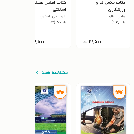
کتاب مکمل ها و
کتاب اطلس عضلات
کتاب
ورزشکاران
اسکلتی
بیول
هادی عطارد
رابرت جی. استون
فاطمه
٫۰
)
۳
(
۳٫۷
)
۹
(
۳٫۱
۱۱۹,۵۰۰
ت
۱۵۴,۵۰۰
ت
مشاهده همه