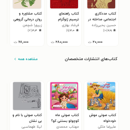
کتاب مددکاری
کتاب راهنمای
کتاب مشاوره و
کتا
اجتماعی مداخله در
ترسیم ژنوگرام
روان درمانی گروهی
درم
بحران خودکشی
حسین یحیی‌زاده
خانواده
فرشاد بهاری
با کودکان و
زیپورا شچمن
مهلا
با 
۵
)
۳
(
۳٫۳
)
۹
(
۳٫۰
)
۱۰
(
۲٫۹
نوجوانان
۲۰,۰۰۰
ت
۲۸۰,۰۰۰
ت
۶۸,۰۰۰
ت
کتاب‌های انتشارات متخصصان
مشاهده همه
کتاب صوتی موش
کتاب صوتی ماه
کتاب صوتی با نام و
کتا
خودخواه
کوچولو بستنی کو؟
بی نشان
موف
علیرضا ملکی
مهتاب محمدی
لیلا طهماسبی
اتو
محم