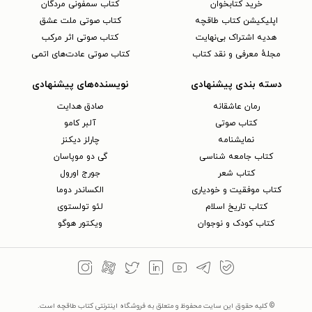
خرید کتابخوان
کتاب سمفونی مردگان
اپلیکیشن کتاب طاقچه
کتاب صوتی ملت عشق
هدیه اشتراک بی‌نهایت
کتاب صوتی اثر مرکب
مجلهٔ معرفی و نقد کتاب
کتاب صوتی عادت‌های اتمی
دسته بندی پیشنهادی
نویسنده‌های پیشنهادی
رمان عاشقانه
صادق هدایت
کتاب‌ صوتی
آلبر کامو
نمایشنامه
چارلز دیکنز
کتاب جامعه شناسی
گی دو موپاسان
کتاب شعر
جورج اورول
کتاب موفقیت و خودیاری
الکساندر دوما
کتاب تاریخ اسلام
لئو تولستوی
کتاب کودک و نوجوان
ویکتور هوگو
© کلیه حقوق این سایت محفوظ و متعلق به فروشگاه اینترنتی کتاب طاقچه است.