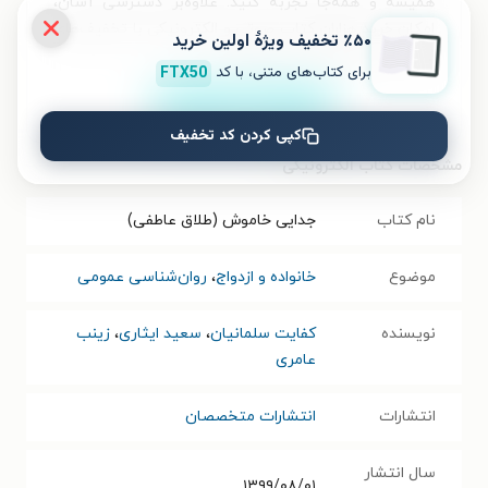
همیشه و همه‌جا تجربه کنید. علاوه‌بر دسترسی آسان،
امکان خرید هزاران کتاب صوتی و الکترونیکی با تخفیف‌های
٪۵۰ تخفیف ویژۀ اولین خرید
ویژه و بهترین قیمت هم فراهم است.
برای کتاب‌های متنی، با کد
FTX50
نصب
کپی کردن کد تخفیف
مشخصات کتاب الکترونیکی
نام کتاب
جدایی خاموش (طلاق عاطفی)
موضوع
خانواده و ازدواج
،
روان‌شناسی عمومی
نویسنده
کفایت سلمانیان
،
سعید ایثاری
،
زینب
عامری
انتشارات
انتشارات متخصصان
سال انتشار
۱۳۹۹/۰۸/۰۱