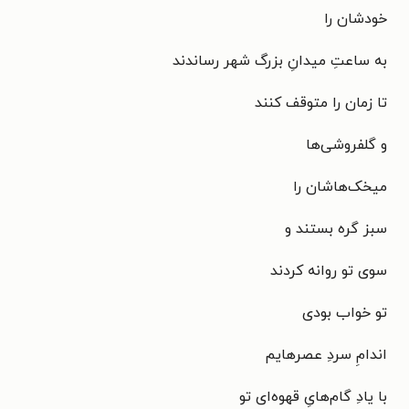
خودشان را
به ساعتِ میدانِ بزرگ شهر رساندند
تا زمان را متوقف کنند
و گلفروشی‌ها
میخک‌هاشان را
سبز گره بستند و
سوی تو روانه کردند
تو خواب بودی
اندامِ سردِ عصرهایم
با یادِ گام‌هایِ قهوه‌ای تو