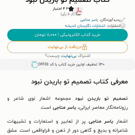
کتاب تصمیم تو باریدن نبود
۴.۲ امتیاز
(از ۵ رأی)
پدیدآورندگان:
یاسر متاجی
انتشارات:
انتشارات نگارستان اندیشه
خرید کتاب الکترونیکی
|
۸,۰۰۰
تومان
دریافت از بی‌نهایت
اشتراک
بی‌نهایت
چیست؟
٪۳۰ تخفیف اولین خرید کتاب با کد
OFF30
معرفی کتاب تصمیم تو باریدن نبود
تصمیم تو باریدن نبود
مجموعه اشعار نوی شاعر و
رزونامه‌نگار معاصر ایرانی،
یاسر متاجی
است.
اشعار
یاسر متاجی
پر از تعابیر و استعارات و تشبیهات
شاعرانه و بدیع و گاهی دور از ذهن و فراواقعی است. عشق