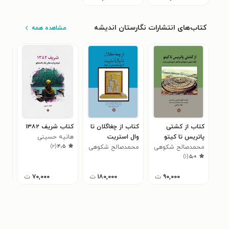
کتاب‌های انتشارات نگارستان اندیشه
مشاهده همه
کتاب از کشتی
کتاب از چغاگلان تا
کتاب شریف ۱۳۸۲
کتا
پاتریس تا کیتو
وال استریت
هانیه حسینی
بهت
)
۲
(
۴٫۵
محمدصالح شکوهی
محمدصالح شکوهی
گرو
)
۱
(
۵٫۰
بیدهندی
بیدهندی
۹۰,۰۰۰
ت
۱۸۰,۰۰۰
ت
۷۰,۰۰۰
ت