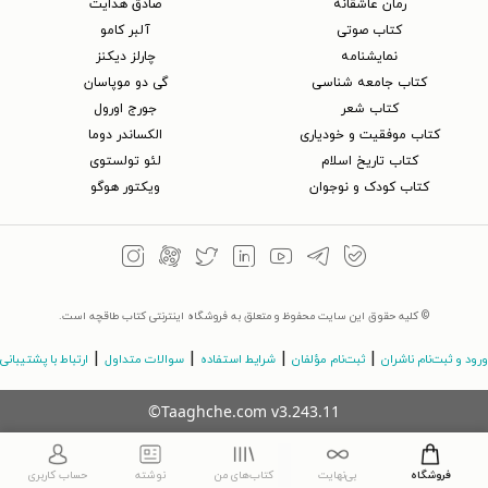
رمان عاشقانه
صادق هدایت
کتاب‌ صوتی
آلبر کامو
نمایشنامه
چارلز دیکنز
کتاب جامعه شناسی
گی دو موپاسان
کتاب شعر
جورج اورول
کتاب موفقیت و خودیاری
الکساندر دوما
کتاب تاریخ اسلام
لئو تولستوی
کتاب کودک و نوجوان
ویکتور هوگو
© کلیه حقوق این سایت محفوظ و متعلق به فروشگاه اینترنتی کتاب طاقچه است.
|
|
|
|
ورود و ثبت‌نام ناشران
ثبت‌نام مؤلفان
شرایط استفاده
سوالات متداول
ارتباط با پشتیبانی
©Taaghche.com
v
3.243.11
فروشگاه
بی‌نهایت
کتاب‌های من
نوشته
حساب کاربری