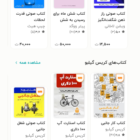
کتاب صوتی راز
کتاب شش ماه برای
کتاب صوتی قدرت
کتا
ذهن شگفت‌انگیز
رسیدن به شش
لحظات
این
ویشن لاخانی
(خلاصه کتاب)
رقم...
پیتر ووگد
چیپ هیث
ای. 
(خل
۵
)
۵
(
۳٫۶
)
۲۰
(
۳٫۶
)
۳
(
۵٫۰
۱۴,۵۰۰
ت
۵۰,۰۰۰
ت
۴۰,۰۰۰
ت
کتاب‌های کریس گیلبو
مشاهده همه
کتاب کار جانبی
کتاب استارت آپ
کتاب صوتی شغل
کتا
کریس گیلبو
۱۰۰ دلاری
جانبی
کری
۵
)
۴۶
(
۲٫۸
کریس گیلبو
کریس گیلبو