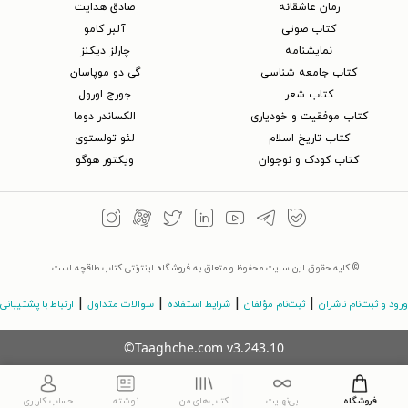
رمان عاشقانه
صادق هدایت
کتاب‌ صوتی
آلبر کامو
نمایشنامه
چارلز دیکنز
کتاب جامعه شناسی
گی دو موپاسان
کتاب شعر
جورج اورول
کتاب موفقیت و خودیاری
الکساندر دوما
کتاب تاریخ اسلام
لئو تولستوی
کتاب کودک و نوجوان
ویکتور هوگو
© کلیه حقوق این سایت محفوظ و متعلق به فروشگاه اینترنتی کتاب طاقچه است.
|
|
|
|
ورود و ثبت‌نام ناشران
ثبت‌نام مؤلفان
شرایط استفاده
سوالات متداول
ارتباط با پشتیبانی
©Taaghche.com
v
3.243.10
فروشگاه
بی‌نهایت
کتاب‌های من
نوشته
حساب کاربری