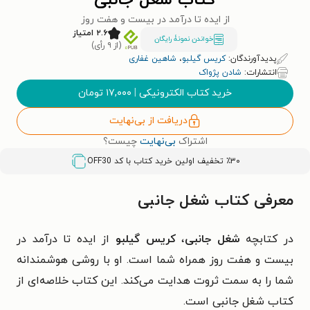
کتاب شغل جانبی
از ایده تا درآمد در بیست و هفت روز
۲.۶ امتیاز
خواندن نمونۀ رایگان
(از ۹ رأی)
پدیدآورندگان:
کریس گیلبو
،
شاهین غفاری
انتشارات:
شادن پژواک
خرید کتاب الکترونیکی
|
۱۷,۰۰۰
تومان
دریافت از بی‌نهایت
اشتراک
بی‌نهایت
چیست؟
٪۳۰ تخفیف اولین خرید کتاب با کد
OFF30
معرفی کتاب شغل جانبی
در کتابچه
شغل جانبی
،
کریس گیلبو
از ایده تا درآمد در
بیست و هفت روز همراه شما است. او با روشی هوشمندانه
شما را به سمت ثروت هدایت می‌کند. این کتاب خلاصه‌ای از
کتاب شغل جانبی است.