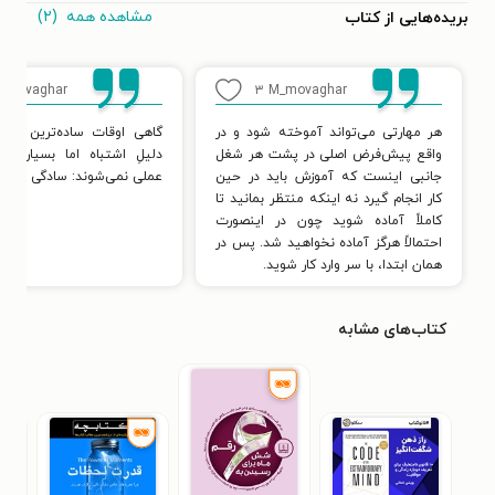
مشاهده همه
(۲)
بریده‌هایی از کتاب
_movaghar
۳
M_movaghar
هر مهارتی می‌تواند آموخته شود و در
گاهی اوقات ساده‌ترین ایده
واقع پیش‌فرض اصلی در پشت هر شغل
دلیلِ اشتباه اما بسیار رای
جانبی اینست که آموزش باید در حین
عملی نمی‌شوند: سادگی بیش ا
کار انجام گیرد نه اینکه منتظر بمانید تا
کاملاً آماده شوید چون در اینصورت
احتمالاً هرگز آماده نخواهید شد. پس در
همان ابتدا، با سر وارد کار شوید.
کتاب‌های مشابه