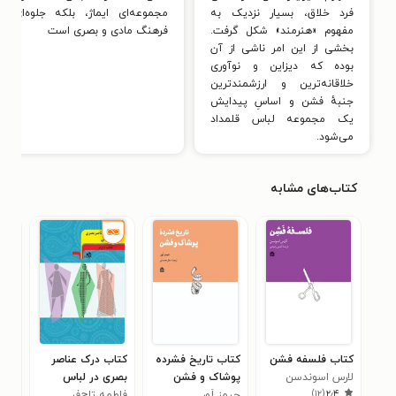
فرد خلاق، بسیار نزدیک به
مجموعه‌ای ایماژ، بلکه جلوه‌ای پو
مفهوم «هنرمند» شکل گرفت.
فرهنگ مادی و بصری است
بخشی از این امر ناشی از آن
بوده که دیزاین و نوآوری
خلاقانه‌ترین و ارزشمندترین
جنبهٔ فشن و اساسِ پیدایش
یک مجموعه لباس قلمداد
می‌شود.
کتاب‌های مشابه
کتاب فلسفه‌ فشن
کتاب تاریخ فشرده
کتاب درک عناصر
کتا
لارس اسوندسن
پوشاک و فشن
بصری در لباس
در 
)
۱۲
(
۲٫۴
جیمز لَوِر
فاطمه تاج‌فر
زنان
زهرا