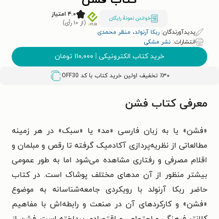
کتاب فشن
۴.۰ امتیاز
خواندن نمونۀ رایگان
(از ۱۰ رأی)
پدیدآورندگان:
ربکا آرنولد
،
منظر محمدی
انتشارات:
نشر مشکی
خرید کتاب الکترونیکی
|
۱۱۰,۰۰۰
تومان
٪۳۰ تخفیف اولین خرید کتاب با کد
OFF30
معرفی کتاب فشن
«فشن» یا به زبان فارسی «مد» یا «سبک» در هر زمینه
مطالعاتی از نظریه‌پردازی آکادمیک گرفته تا رقص و مبلمان و
اقلام مصرفی و رفتاری مشاهده می‌شود اما به طور عمومی
بیشتر منظور از آن مدهای مختلف پوشاک است. در کتاب
حاضر ربکا آرنولد با رویکردی جامعه‌شناسانه به موضوع
«فشن» و کارکردهای آن در صنعت و رابطه‌اش با مفاهیم
کلانتر فرهنگی و اجتماعی و اقتصادی پرداخته است. فشن از