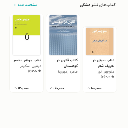
کتاب‌های نشر مشکی
مشاهده همه
کتاب صوتی در
کتاب قانون در
کتاب جواهر معاصر
کتا
تعریف شعر
کوهستان
دیمین اسکینر
دیز
)
۲
(
۳٫۵
منوچهر انور
طاهره (مهری)
مای
۰
)
۴
(
۴٫۰
جعفری
۱۰۰,۰۰۰
ت
۶۰,۰۰۰
ت
۱۲۰,۰۰۰
ت