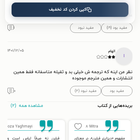
کپی کردن کد تخفیف
عالی وفوق العاده ای کاش رایگان می بود
مفید بود (۱۹)
مفید نبود
۱
۱۴۰۱/۱۲/۰۵
الهام
ا
نظر من اینه که ترجمه ش خیلی بد و ثقیله متاسفانه فقط همین
انتشارات و همین مترجم موجوده
مفید بود
مفید نبود (۲)
۰
مشاهده همه
(۲)
بریده‌هایی از کتاب
۲
Roza Yaghmayi
۸
Mitra
مفهوم «دیزاینر فشن»، در معنای
فشن نه صرفاً لباس است و نه ص