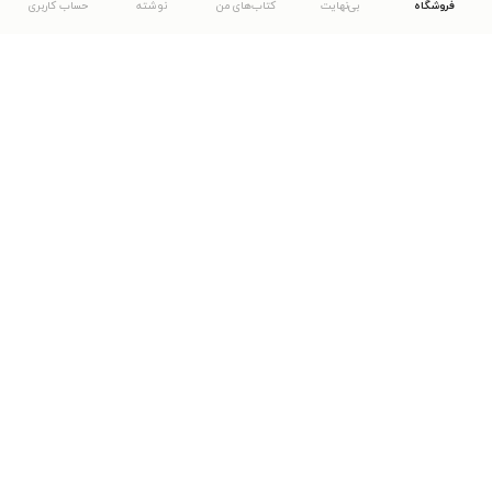
فروشگاه
بی‌نهایت
کتاب‌های من
نوشته
حساب کاربری
دانلود اپلیکیشن طاقچه
... موارد دیگر
مشاهدهٔ دیگر نسخه‌های طاقچه