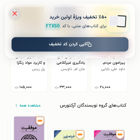
٪۵۰ تخفیف ویژۀ اولین خرید
برای کتاب‌های متنی، با کد
FTX50
کپی کردن کد تخفیف
کتاب چند کلمه
کتاب ناتوانی های
کتاب اصول شیمی
پیرامون مردم،
یادگیری غیرکلامی
و کاربرد مواد رنگزا
داود علی بابایی
فرهنگ و سیاست
جان ام. داویس
پل ریس
زدگی در جامعه
کنونی ایران
۲۰,۰۰۰
ت
۳۳,۰۰۰
ت
۱۰۵,۰۰۰
ت
کتاب‌های گروه نویسندگان آرکتورس
مشاهده همه