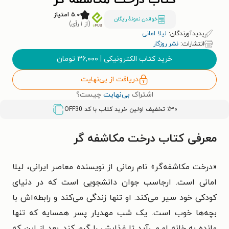
کتاب درخت مکاشفه گر
۵.۰ امتیاز
خواندن نمونۀ رایگان
(از ۱ رأی)
پدیدآورندگان:
لیلا امانی
انتشارات:
نشر روزگار
خرید کتاب الکترونیکی
|
۳۶,۰۰۰
تومان
دریافت از بی‌نهایت
اشتراک
بی‌نهایت
چیست؟
٪۳۰ تخفیف اولین خرید کتاب با کد
OFF30
معرفی کتاب درخت مکاشفه گر
«درخت مکاشفه‌گر» نام رمانی از نویسنده معاصر ایرانی، لیلا
امانی است. ارجاسب جوان دانشجویی است که در دنیای
کودکی خود سیر می‌کند. او تنها زندگی می‌کند و رابطه‌اش با
بچه‌ها خوب است. یک شب مهدیار پسر همسایه که تنها
مانده به خانه او می‌آید تا غذایش را گرم کند. بعد از این که