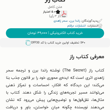
کتاب راز
متن کامل
۵.۰ امتیاز
(از ۳ رأی)
پدیدآورندگان:
راندا برن
،
سحر زاهدی
انتشارات:
انتشارات درقلم
خرید کتاب الکترونیکی
|
۴۹,۰۰۰
تومان
٪۳۰ تخفیف اولین خرید کتاب با کد
OFF30
معرفی کتاب راز
کتاب راز (The Secret) نوشته راندا برن و ترجمه سحر
زاهدی اثری است که ایده‌ی محوری خود را بر قانون جذب بنا
می‌کند؛ این دیدگاه که افکار، احساسات و تمرکز ذهنی
می‌توانند مسیر تجربه‌های زندگی را شکل دهند. کتاب با
مثال‌ها، نقل‌قول‌ها و توضیح‌هایی پیش می‌رود که نشان
می‌دهند نویسنده چگونه میان خواستن، باور و دریافت