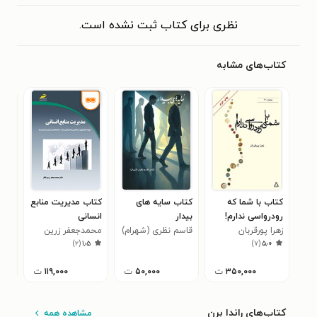
نظری برای کتاب ثبت نشده است.
کتاب‌های مشابه
کتاب با شما که
کتاب سایه های
کتاب مدیریت منابع
کتا
رودرواسی ندارم!
بیدار
انسانی
آوی
۰
زهرا پورقربان
قاسم نظری (شهرام)
محمدجعفر زرین
)
۲
(
۱٫۵
)
۷
(
۵٫۰
نگار
۳۵۰,۰۰۰
ت
۵۰,۰۰۰
ت
۱۱۹,۰۰۰
ت
کتاب‌های راندا برن
مشاهده همه