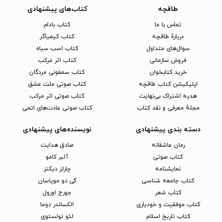
طاقچه
کتاب‌های پیشنهادی
تماس با ما
کتاب بادام
دربارهٔ طاقچه
کتاب کیمیاگر
سوال‌های متداول
کتاب اسب سیاه
فروش سازمانی
کتاب اثر مرکب
خرید کتابخوان
کتاب سمفونی مردگان
اپلیکیشن کتاب طاقچه
کتاب صوتی ملت عشق
هدیه اشتراک بی‌نهایت
کتاب صوتی اثر مرکب
مجلهٔ معرفی و نقد کتاب
کتاب صوتی عادت‌های اتمی
دسته بندی پیشنهادی
نویسنده‌های پیشنهادی
رمان عاشقانه
صادق هدایت
کتاب‌ صوتی
آلبر کامو
نمایشنامه
چارلز دیکنز
کتاب جامعه شناسی
گی دو موپاسان
کتاب شعر
جورج اورول
کتاب موفقیت و خودیاری
الکساندر دوما
کتاب تاریخ اسلام
لئو تولستوی