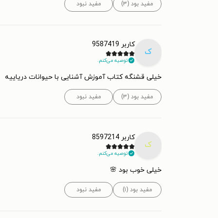
مفید بود (۳)
مفید نبود
کاربر 9587419
ک
توصیه می‌کنم.
خیلی قشنگه کتاب آموزش آشنایی با حیوانات دریاییه
مفید بود (۳)
مفید نبود
کاربر 8597214
ک
توصیه می‌کنم.
خیلی خوب بود 🌸
مفید بود (۱)
مفید نبود