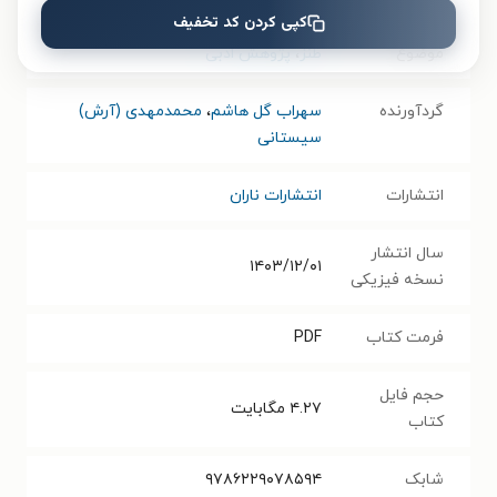
کپی کردن کد تخفیف
موضوع
طنز
،
پژوهش ادبی
گردآورنده
سهراب گل هاشم
،
محمدمهدی (آرش)
سیستانی
انتشارات
انتشارات ناران
سال انتشار
۱۴۰۳/۱۲/۰۱
نسخه فیزیکی
فرمت کتاب
PDF
حجم فایل
۴.۲۷
مگابایت
کتاب
شابک
۹۷۸۶۲۲۹۰۷۸۵۹۴