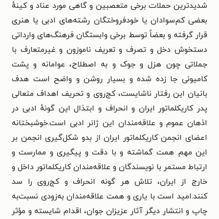
شدیدترین حملات برخی متعصبین و گاهی مورد عناد و کینهٔ
بعضی کم‌سوادان یا خودفروختگان رشته‌های ادبی یا هنری
قرار گرفته و بعضاً توسط برخی وابستگان فرهنگ‌های وارداتی
دستخوش دخل و تصرف و تعریف ناموزون و غیرمتعارف با
جملاتی چون هزل و جوک و به اصطلاح، عوامانه و پشت
کامیونی جا زده شده و بسیار روشن و واضح است هدف
بانیان این رفتار ناشایست، کج‌روی و تحریف اهداف متعالی
پدر کاریکلماتور ایران و انحراف و ابتذال این گونهٔ ادبی در
اذهان عموم و علاقه‌مندان این ژانر ادبی است.خوشبختانه
اعضای انجمن کاریکلماتور ایران از بدو شکل‌گیری انجمن بر
این مهم همت گماشته و با دقت و پیگیری و ممارست و
ارتباط مستمر با نویسندگان و علاقه‌مندان کاریکلماتور داخل و
خارج از ایران، تلاش هر گونه انحراف و کج‌روی را سد
کنند.امید است با یاری و همت علاقه‌مندان به‌زودی نسبت‌به
چاپ و انتشار دیگر آثار عزیزان جوان، اقدام شایسته و مؤثر