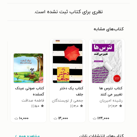
نظری برای کتاب ثبت نشده است.
کتاب‌های مشابه
کتاب نترس ها
کتاب یک دختر
کتاب صوتی عینک
کتا
تغییر می کنند
جلف
گمشده
او 
رشیده امیریان
جمعی از نویسندگان
فاطمه صداقت
کنی
کیم
۰
)
۱
(
۵٫۰
)
۱
(
۳٫۰
)
۳
(
۲٫۳
۱۲۴,۰۰۰
ت
۱۴,۰۰۰
ت
۱۰,۰۰۰
ت
کتاب‌های انتشارات ناران
مشاهده همه