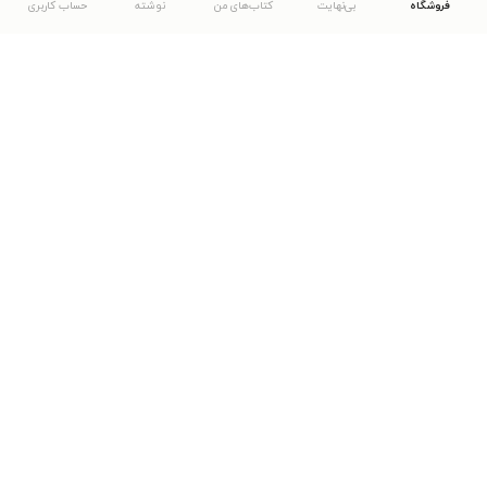
فروشگاه
بی‌نهایت
کتاب‌های من
نوشته
حساب کاربری
دانلود اپلیکیشن طاقچه
... موارد دیگر
مشاهدهٔ دیگر نسخه‌های طاقچه