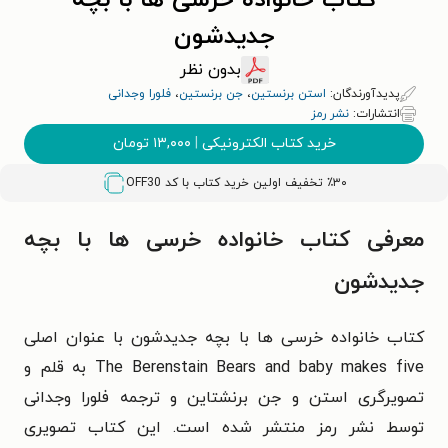
کتاب خانواده خرسی ها با بچه
جدیدشون
بدون نظر
پدیدآورندگان:
استن برنستین
،
جن برنستین
،
فلورا وجدانی
انتشارات:
نشر رمز
خرید کتاب الکترونیکی
|
۱۳,۰۰۰
تومان
٪۳۰ تخفیف اولین خرید کتاب با کد
OFF30
معرفی کتاب خانواده خرسی ها با بچه
جدیدشون
کتاب خانواده خرسی‌ ها با بچه جدیدشون با عنوان اصلی
The Berenstain Bears and baby makes five به قلم و
تصویرگری استن و جن برنشتاین و ترجمه فلورا وجدانی
توسط نشر رمز منتشر شده است. این کتاب تصویری