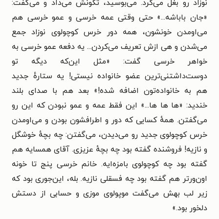
نوزاد رو بغل می‌کرد. می‌بوسید، تکونش می‌داد و می‌گفت:
«جان باباشه...» حتی وقتی عمه خرسی و عمو خرسی هم
می‌اومدن خونشون، همه دور خرس کوچولوی نوزاد جمع
می‌شدن و هی ازش تعریف می‌کردن... یه دفعه عمو خرسی به
خواهر خرسی گفت: «مثل این‌که دیگه تو
دوست‌داشتنی‌ترین عضو خانواده نیستی! یه ستارهٔ جدید
هم به خانواده‌تون اضافه شده!» بعد هم با صدای بلند
خندید: «ها ها ها...» این فقط عمه و عمو نبودن که این رو
می‌گفتن. همهٔ کسایی که دور و اطرافشون بودن و می‌اومدن
خرس کوچولوی جدید رو می‌دیدن، می‌گفتن: چه بچهٔ خوشگل
و نازیه! فروشنده گفته بود چه بچهٔ عزیزی. آقای همسایه هم
گفته بود چه کوچولوی بامزه‌ایه. خانم خرسی پنج تا خونه
اون‌ورتر هم گفته بود چه فسقلی نازیه. بله، این‌جوری بود که
زیر لب بهش می‌گفت موپولوی موزی و حسابی از دستش
دلخور بود.»