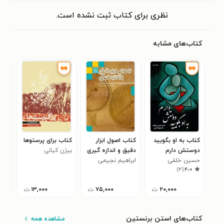
نظری برای کتاب ثبت نشده است.
کتاب‌های مشابه
کتاب به او بگویید
کتاب اصول ابزار
کتاب برای پرستوها
کتا
دوستش دارم
دقیق و اندازه گیری
بیژن کیانی
محم
۰
حسین خلفی
ابراهیم نجیمی
)
۴
(
۴٫۰
۲۰,۰۰۰
ت
۷۵,۰۰۰
ت
۱۳,۰۰۰
ت
کتاب‌های استن برنستین
مشاهده همه