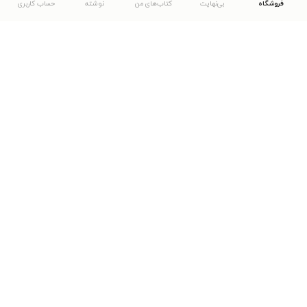
فروشگاه
بی‌نهایت
کتاب‌های من
نوشته
حساب کاربری
دانلود اپلیکیشن طاقچه
... موارد دیگر
مشاهدهٔ دیگر نسخه‌های طاقچه