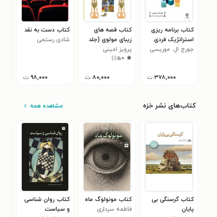
کتاب برنامه ریزی
کتاب قصه های
کتاب دست به نقد
استراتژیک فردی
زیبای مولوی (جلد
شادی رستمی
تمر
جورج ال. موریسی
چهارم)
پرویز امینی
و م
محم
)
۱
(
۵٫۰
خرا
قهو
۳۷۸,۰۰۰
ت
۸۰,۰۰۰
ت
۹۸,۰۰۰
ت
کتاب‌های نشر خزه
مشاهده همه
کتاب گرسنگی بی
کتاب مونولوگ ماه
کتاب روان شناسی
کتا
پایان
فاطمه سرداری
و سیاست
شاد