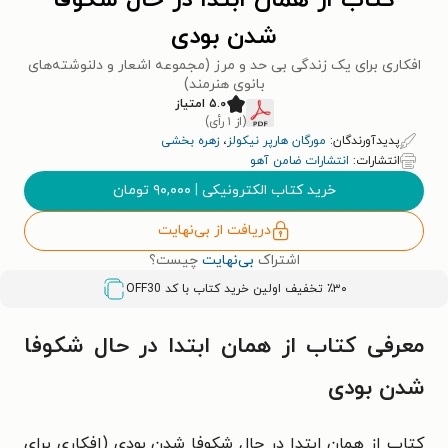
کتاب از همان ابتدا در حال شکوفا
شدن بودی
افکاری برای یک زندگی بی حد و مرز (مجموعه اشعار و دلنوشته‌های
بانوی هنرمند)
۵.۰ امتیاز
(از ۱ رأی)
پدیدآورندگان:
مورگان هارپر نیكولز
،
زهره بخشی
انتشارات:
انتشارات ضامن آهو
خرید کتاب الکترونیکی
|
۹۰,۰۰۰
تومان
دریافت از بی‌نهایت
اشتراک
بی‌نهایت
چیست؟
٪۳۰ تخفیف اولین خرید کتاب با کد
OFF30
معرفی کتاب از همان ابتدا در حال شکوفا
شدن بودی
کتاب از همان ابتدا در حال شکوفا شدن بودی (افکاری برای