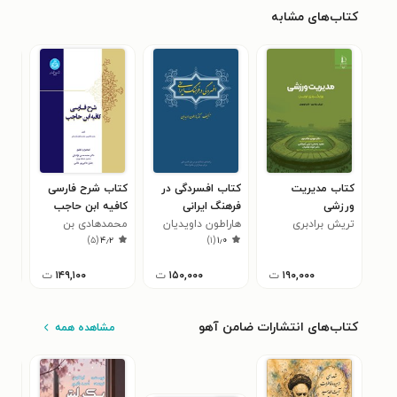
کتاب‌های مشابه
کتاب مدیریت
کتاب افسردگی در
کتاب شرح فارسی
کتا
ورزشی
فرهنگ ایرانی
کافیه ابن حاجب
فلس
تریش برادبری
هاراطون داویدیان
محمدهادی بن
اندر
صلح
)
۵
(
۴٫۲
)
۱
(
۱٫۰
محمدصالح مازندرانی
۱۹۰,۰۰۰
ت
۱۵۰,۰۰۰
ت
۱۴۹,۱۰۰
ت
کتاب‌های انتشارات ضامن آهو
مشاهده همه