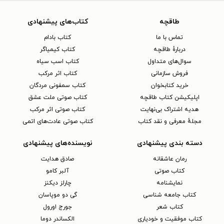
طاقچه
کتاب‌های پیشنهادی
تماس با ما
کتاب بادام
دربارهٔ طاقچه
کتاب کیمیاگر
سوال‌های متداول
کتاب اسب سیاه
فروش سازمانی
کتاب اثر مرکب
خرید کتابخوان
کتاب سمفونی مردگان
اپلیکیشن کتاب طاقچه
کتاب صوتی ملت عشق
هدیه اشتراک بی‌نهایت
کتاب صوتی اثر مرکب
مجلهٔ معرفی و نقد کتاب
کتاب صوتی عادت‌های اتمی
دسته بندی پیشنهادی
نویسنده‌های پیشنهادی
رمان عاشقانه
صادق هدایت
کتاب‌ صوتی
آلبر کامو
نمایشنامه
چارلز دیکنز
کتاب جامعه شناسی
گی دو موپاسان
کتاب شعر
جورج اورول
کتاب موفقیت و خودیاری
الکساندر دوما