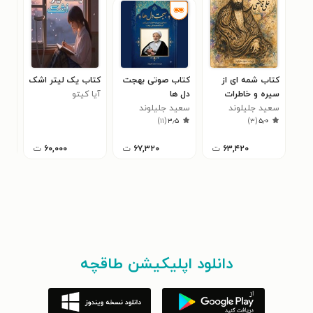
کتاب شمه‌‌ ای از
کتاب صوتی بهجت
کتاب یک لیتر اشک
کتا
سیره و خاطرات
دل‌ ها
آیا کیتو
اسل
سعید جلیلوند
آیت الله سید علی
سعید جلیلوند
سام
)
۱۱
(
۳٫۵
)
۳
(
۵٫۰
قاضی
۶۳,۴۲۰
ت
۶۷,۳۲۰
ت
۶۰,۰۰۰
ت
دانلود اپلیکیشن طاقچه