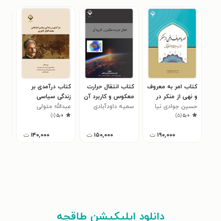
کتاب امر به معروف
کتاب انتقال حرارت
کتاب درآمدی بر
کتا
و نهی از منکر در
معکوس و کاربرد آن
زندگی سیاسی
اند
سیره پیشوایان
حسین جوادی نیا
سمیه داودآبادی
عبدالله متولی
اجتماعی محمد
نور
حمی
)
۱
(
۵٫۰
)
۵
(
۵٫۰
فراهانی
اقبال لاهوری
۱۹۰,۰۰۰
ت
۱۵۰,۰۰۰
ت
۱۴۰,۰۰۰
ت
دانلود اپلیکیشن طاقچه