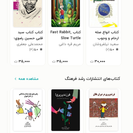
کتاب انواع صله
کتاب Fast Rabbit,
کتاب کتاب سید
کتا
ارحام و وجوب
Slow Turtle
قلبی حسین رضوی؛
یک 
سعید نیلفروشان
رعایت آن در اسلام
مریم قره داغی
یادگاران ۳۴
محمد‌علی جعفری
یان
۰
)
۴
(
۵٫۰
)
۲
(
۵٫۰
۳۰,۰۰۰
ت
۳۵,۰۰۰
ت
۳۵,۰۰۰
ت
کتاب‌های انتشارات رشد فرهنگ
مشاهده همه