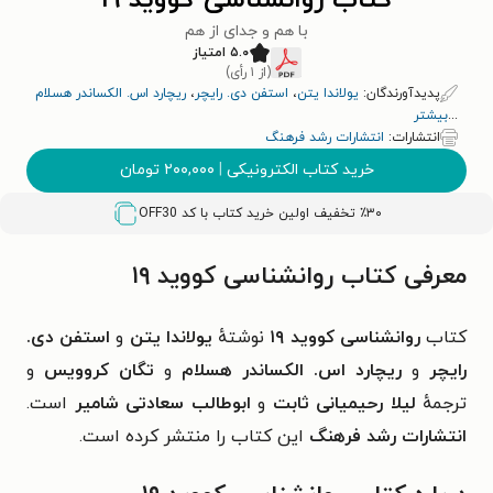
کتاب روانشناسی کووید ۱۹
با هم و جدای از هم
۵.۰ امتیاز
(از ۱ رأی)
پدیدآورندگان:
یولاندا یتن
،
استفن دی. رایچر
،
ریچارد اس. الکساندر هسلام
...
بیشتر
انتشارات:
انتشارات رشد فرهنگ
خرید کتاب الکترونیکی
|
۲۰۰,۰۰۰
تومان
٪۳۰ تخفیف اولین خرید کتاب با کد
OFF30
معرفی کتاب روانشناسی کووید ۱۹
کتاب
روانشناسی کووید ۱۹
نوشتهٔ
یولاندا یتن
و
استفن دی.
رایچر
و
ریچارد اس. الکساندر هسلام
و
تگان کروویس
و
ترجمهٔ
لیلا رحیمیانی ثابت
و
ابوطالب سعادتی شامیر
است.
انتشارات رشد فرهنگ
این کتاب را منتشر کرده است.