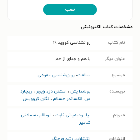
نصب
مشخصات کتاب الکترونیکی
نام کتاب
روانشناسی کووید ۱۹
عنوان دیگر
با هم و جدای از هم
موضوع
سلامت
،
روان‌شناسی عمومی
نویسنده
یولاندا یتن
،
استفن دی. رایچر
،
ریچارد
اس. الکساندر هسلام
،
تگان کروویس
مترجم
لیلا رحیمیانی ثابت
،
ابوطالب سعادتی
شامیر
انتشارات
انتشارات رشد فرهنگ