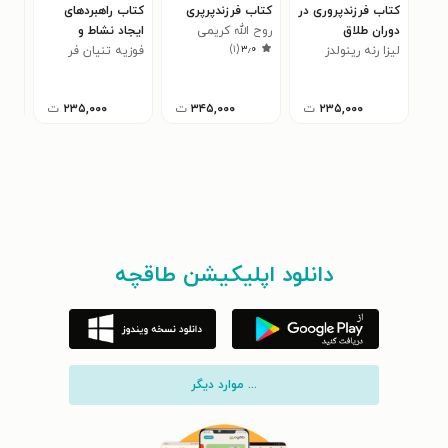
کتاب فرزندپروری در
کتاب فرزندپرپری
کتاب راهبردهای
کتا
دوران طلاق
روح الله کریمی
ایجاد نشاط و
پژو
)
۱
(
۳٫۰
لیزا رنه رینولدز
خویگانی
فوزیه تنیان فر
شادکامی در دانش
رفت
فرد
۰
آموزان
۲۳۵,۰۰۰
ت
۳۴۵,۰۰۰
ت
۲۳۵,۰۰۰
ت
دانلود اپلیکیشن طاقچه
... موارد دیگر