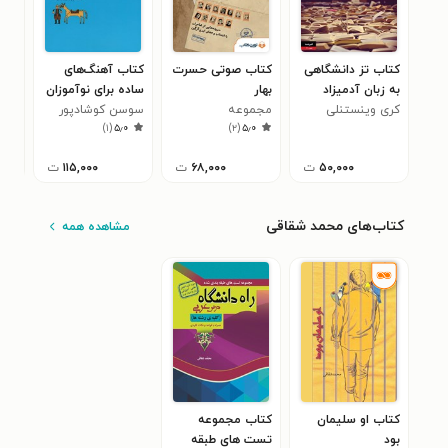
کتاب تز دانشگاهی
کتاب صوتی حسرت
کتاب آهنگ‌های
کتا
به زبان آدمیزاد
بهار
ساده برای نوآموزان
ای پ
کری وینستنلی
مجموعه
پیانو، جلد سوم؛
سوسن کوشادپور
ویک
۰
)
۱
(
۵٫۰
)
۲
(
۵٫۰
نويسندگان
باورن بارونه
۵۰,۰۰۰
ت
۶۸,۰۰۰
ت
۱۱۵,۰۰۰
ت
کتاب‌های محمد شقاقی
مشاهده همه
کتاب او سلیمان
کتاب مجموعه
بود
تست های طبقه