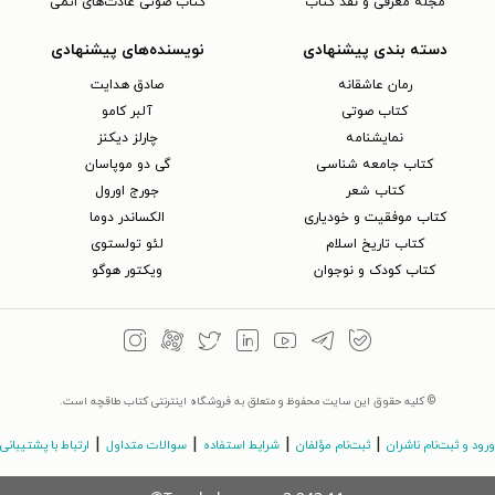
مجلهٔ معرفی و نقد کتاب
کتاب صوتی عادت‌های اتمی
دسته بندی پیشنهادی
نویسنده‌های پیشنهادی
رمان عاشقانه
صادق هدایت
کتاب‌ صوتی
آلبر کامو
نمایشنامه
چارلز دیکنز
کتاب جامعه شناسی
گی دو موپاسان
کتاب شعر
جورج اورول
کتاب موفقیت و خودیاری
الکساندر دوما
کتاب تاریخ اسلام
لئو تولستوی
کتاب کودک و نوجوان
ویکتور هوگو
© کلیه حقوق این سایت محفوظ و متعلق به فروشگاه اینترنتی کتاب طاقچه است.
|
|
|
|
ورود و ثبت‌نام ناشران
ثبت‌نام مؤلفان
شرایط استفاده
سوالات متداول
ارتباط با پشتیبانی