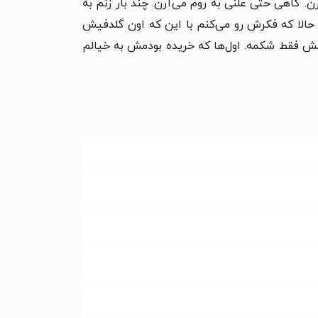
. گاهی حتی علنی به روم می‌آرن. چند بار زنم به
 حالا که فکرش رو می‌کنم با این که اون گلدفیش
لش فقط شکمه. اول‌ها که خریده بودمش به خیالم