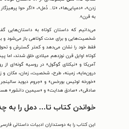
زدن»، «دمپایی‌ها»، «تا... دُمل»، «اگر حوا پرهیز
به قرن».
می‌دانیم که داستان کوتاه به داستان‌هایی گف
شخصیت‌هایی و برای مدت کوتاهی باز می‌شود و به 
فقط خود را نشان می‌دهد و کمتر گسترش و تحول 
کوتاه اوایل قرن نوزدهم میلادی خلق شدند، اما پیش
آمریکا و «نیکلای گوگول» در روسیه گونه‌ای از رو
درون‌مایه، زمینه، طرح، شخصیت، زمان، مکان و زا
«خورخه لوئیس بورخس» و «جروم دیوید سالینجر» 
صادقی»، «صادق هدایت» و «سیمین دانشور» هستن
خواندن کتاب تا... دمل را به 
این کتاب را به دوستداران ادبیات داستانی فارسی 