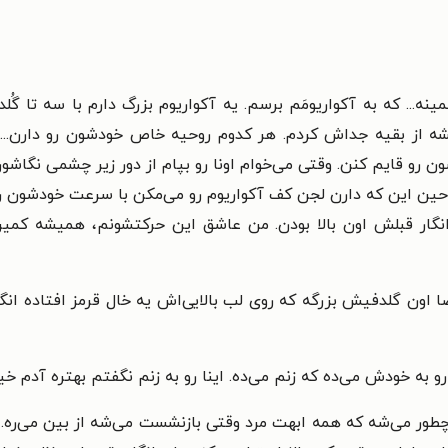
ه... که به آکواریومَم برسم. یه آکواریوم بزرگ دارم با سه تا گُل
 از بقیه جداش کردم. هر کدوم روحیه خاص خودشون رو دارن... لجنخ
ن رو قایم کنن. وقتی می‌خوام اونا رو بپام از دور زیر چشمی نگاشو
هو حین این که دارن لجن کف آکواریوم رو می‌مکن با سرعت خودشون
 انگار قبلش اون بالا بودن. من عاشق این حرکتشونم، همیشه کمین
 اون گلدفیش بزرگه که روی لب بالایی‌اش یه خال قرمز افتاده انگ
به خودش می‌ده که زنم می‌ده. اینا رو به زنم نگفتم بهتره آدم خی
طور می‌شه که همه ابهت مرد وقتی بازنشست می‌شه از بین می‌ره. 