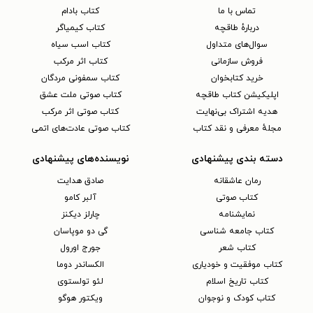
تماس با ما
کتاب بادام
دربارهٔ طاقچه
کتاب کیمیاگر
سوال‌های متداول
کتاب اسب سیاه
فروش سازمانی
کتاب اثر مرکب
خرید کتابخوان
کتاب سمفونی مردگان
اپلیکیشن کتاب طاقچه
کتاب صوتی ملت عشق
هدیه اشتراک بی‌نهایت
کتاب صوتی اثر مرکب
مجلهٔ معرفی و نقد کتاب
کتاب صوتی عادت‌های اتمی
دسته بندی پیشنهادی
نویسنده‌های پیشنهادی
رمان عاشقانه
صادق هدایت
کتاب‌ صوتی
آلبر کامو
نمایشنامه
چارلز دیکنز
کتاب جامعه شناسی
گی دو موپاسان
کتاب شعر
جورج اورول
کتاب موفقیت و خودیاری
الکساندر دوما
کتاب تاریخ اسلام
لئو تولستوی
کتاب کودک و نوجوان
ویکتور هوگو