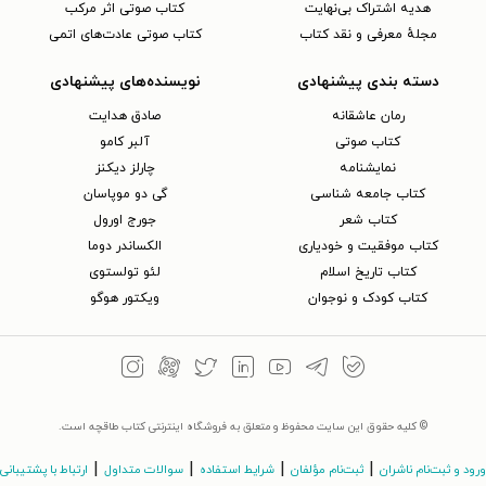
هدیه اشتراک بی‌نهایت
کتاب صوتی اثر مرکب
مجلهٔ معرفی و نقد کتاب
کتاب صوتی عادت‌های اتمی
دسته بندی پیشنهادی
نویسنده‌های پیشنهادی
رمان عاشقانه
صادق هدایت
کتاب‌ صوتی
آلبر کامو
نمایشنامه
چارلز دیکنز
کتاب جامعه شناسی
گی دو موپاسان
کتاب شعر
جورج اورول
کتاب موفقیت و خودیاری
الکساندر دوما
کتاب تاریخ اسلام
لئو تولستوی
کتاب کودک و نوجوان
ویکتور هوگو
© کلیه حقوق این سایت محفوظ و متعلق به فروشگاه اینترنتی کتاب طاقچه است.
|
|
|
|
ورود و ثبت‌نام ناشران
ثبت‌نام مؤلفان
شرایط استفاده
سوالات متداول
ارتباط با پشتیبانی