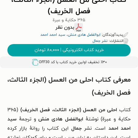
کتاب احلی من العسل (الجزء الثالث،
فصل الخریف)
۳۶۵ حکایة و عبرة
بدون نظر
پدیدآورندگان:
ابوالفضل هادی منش
،
سید احمد احمد
انتشارات:
نشر جمال
خرید کتاب الکترونیکی
|
۸۰,۰۰۰
تومان
٪۳۰ تخفیف اولین خرید کتاب با کد
OFF30
معرفی کتاب احلی من العسل (الجزء الثالث،
فصل الخریف)
کتاب
احلی من العسل (الجزء الثالث، فصل الخریف)
(۳۶۵
حکایة و عبرة) نوشتهٔ
ابوالفضل هادی منش
و ترجمهٔ
سید
احمد احمد
است. نشر
جمال
این کتاب را روانهٔ بازار کرده
است. این داستان به زبان عربی است و برای کودکان نوشته