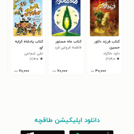
کتاب فرزند دلاور
کتاب ماه مستور
کتاب پادشاه کرایه
کتا
حسین
فاطمه فروغی فرد
ای
رفع
داود خاکزاد
تقی شجاعی
یاد
حمی
۰
)
۲
(
۳٫۰
)
۴
(
۴٫۰
۳۰,۰۰۰
ت
۷۰,۰۰۰
ت
۷۰,۰۰۰
ت
دانلود اپلیکیشن طاقچه