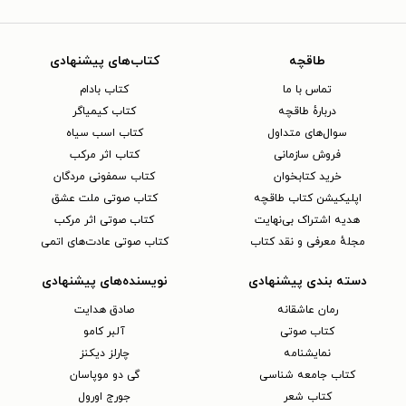
طاقچه
کتاب‌های پیشنهادی
تماس با ما
کتاب بادام
دربارهٔ طاقچه
کتاب کیمیاگر
سوال‌های متداول
کتاب اسب سیاه
فروش سازمانی
کتاب اثر مرکب
خرید کتابخوان
کتاب سمفونی مردگان
اپلیکیشن کتاب طاقچه
کتاب صوتی ملت عشق
هدیه اشتراک بی‌نهایت
کتاب صوتی اثر مرکب
مجلهٔ معرفی و نقد کتاب
کتاب صوتی عادت‌های اتمی
دسته بندی پیشنهادی
نویسنده‌های پیشنهادی
رمان عاشقانه
صادق هدایت
کتاب‌ صوتی
آلبر کامو
نمایشنامه
چارلز دیکنز
کتاب جامعه شناسی
گی دو موپاسان
کتاب شعر
جورج اورول