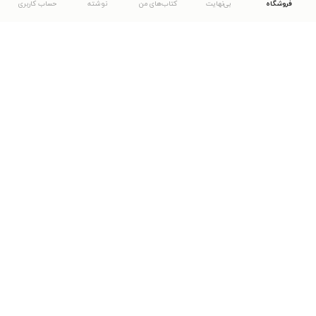
فروشگاه
بی‌نهایت
کتاب‌های من
نوشته
حساب کاربری
دانلود اپلیکیشن طاقچه
... موارد دیگر
مشاهدهٔ دیگر نسخه‌های طاقچه