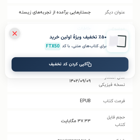
عنوان دیگر
جستارهایی برآمده از تجربه‌های زیسته
موضوع
خاطرات
٪۵۰ تخفیف ویژۀ اولین خرید
نویسنده
بهار رهادوست
برای کتاب‌های متنی، با کد
FTX50
انتشارات
نشر هنوز
کپی کردن کد تخفیف
سال انتشار
۱۴۰۲/۰۹/۰۹
نسخه فیزیکی
فرمت کتاب
EPUB
حجم فایل
۳۷.۳۳
مگابایت
کتاب