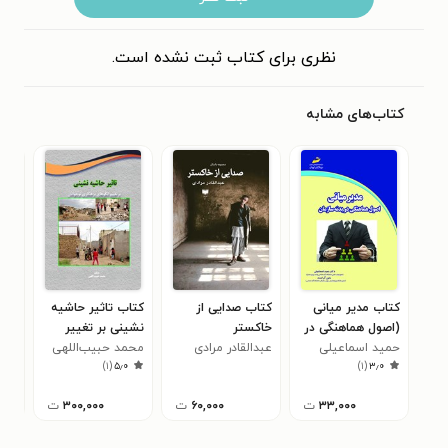
نظری برای کتاب ثبت نشده است.
کتاب‌های مشابه
کتاب مدیر میانی
کتاب صدایی از
کتاب تاثیر حاشیه
کتا
(اصول هماهنگی در
خاکستر
نشینی بر تغییر
دیو
بدنه سازمان)
حمید اسماعیلی
عبدالقادر مرادی
الگوهای بزهکاری
محمد حبیب‌اللهی
و م
ابو
۰
)
۱
(
۵٫۰
)
۱
(
۳٫۰
نوجوانان
۳۳,۰۰۰
ت
۶۰,۰۰۰
ت
۳۰۰,۰۰۰
ت