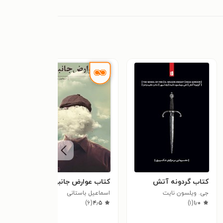
کتاب گردونه آتش
کتاب عوارض جانبی
کتاب
جی. ویلسون نایت
اسماعیل باستانی
دیو ا
)
۶
(
۴٫۵
)
۱
(
۱٫۰