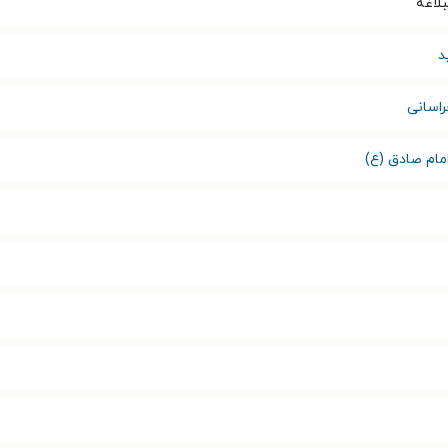
بلاغه
د
راسانی
امام صادق (ع)