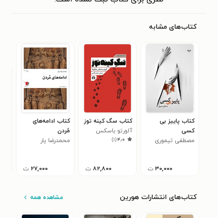
کتاب‌های مشابه
کتاب پاییز بی
کتاب سگ کینه توز
کتاب ادامه‌های
کتا
کسی
آلورتو باسکس
مُردن
اژد
)
۱
(
۴٫۰
مصطفی تیموری
فیگروئا
محمدرضا یار
ترز
اش 
۰
بود
۳۰,۰۰۰
ت
۸۲,۸۰۰
ت
۲۷,۰۰۰
ت
کتاب‌های انتشارات هورین
مشاهده همه