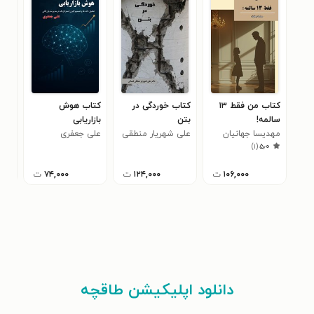
کتاب من فقط ۱۳
کتاب خوردگی در
کتاب هوش
کتا
سالمه!
بتن
بازاریابی
راه
مهدیسا جهانیان
علی شهریار منطقی
علی جعفری
برای
اری
)
۱
(
۵٫۰
فسائی
۱۰۶,۰۰۰
ت
۱۲۴,۰۰۰
ت
۷۴,۰۰۰
ت
دانلود اپلیکیشن طاقچه