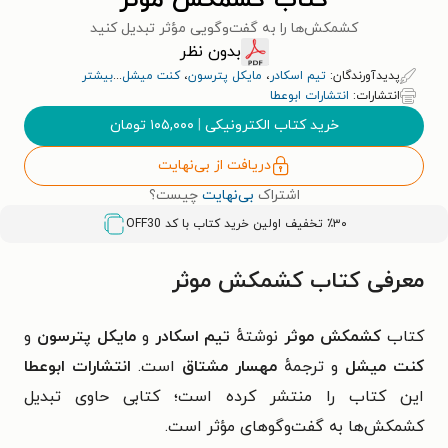
کتاب کشمکش موثر
کشمکش‌ها را به گفت‌وگویی مؤثر تبدیل کنید
بدون نظر
پدیدآورندگان:
تیم اسکادر
،
مایکل پترسون
،
کنت میشل
...
بیشتر
انتشارات:
انتشارات ابوعطا
خرید کتاب الکترونیکی
|
۱۰۵,۰۰۰
تومان
دریافت از بی‌نهایت
اشتراک
بی‌نهایت
چیست؟
٪۳۰ تخفیف اولین خرید کتاب با کد
OFF30
معرفی کتاب کشمکش موثر
کتاب
کشمکش موثر
نوشتهٔ
تیم اسکادر
و
مایکل پترسون
و
کنت میشل
و ترجمهٔ
مهسار مشتاق
است.
انتشارات ابوعطا
این کتاب را منتشر کرده است؛ کتابی حاوی تبدیل
کشمکش‌ها به گفت‌وگوهای مؤثر است.