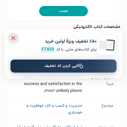
نصب
مشخصات کتاب الکترونیکی
٪۵۰ تخفیف ویژۀ اولین خرید
نام کتاب
کشمکش موثر
برای کتاب‌های متنی، با کد
FTX50
عنوان دیگر
کشمکش‌ها را به گفت‌وگویی مؤثر تبدیل
کنید
کپی کردن کد تخفیف
عنوان در زبان
Have a nice conflict: how to find
مبدأ
success and satisfaction in the
most unlikely places,
موضوع
مدیریت و کسب و کار
،
موفقیت و
خودیاری