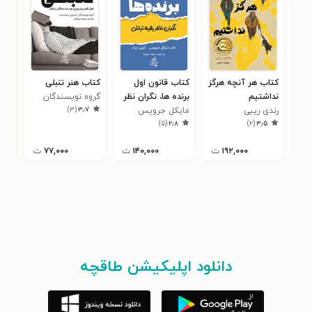
کتاب هر آنچه هرگز
کتاب قانون اول
کتاب هنر تنبلی
نداشتیم
برنده ها، نگران نظر
گروه نویسندگان
انکا
)
۳
(
۳٫۷
رندی ریبی
بقیه نباش
مایکل جرویس
لایبراری مایندست
جان
۰
)
۵
(
۲٫۸
)
۲
(
۳٫۵
۱۹۲,۰۰۰
ت
۱۴۰,۰۰۰
ت
۷۷,۰۰۰
ت
دانلود اپلیکیشن طاقچه