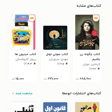
کتاب‌های مشابه
کتاب چگونه زن
کتاب صوتی تونل
کتاب مینیون ها
کتا
باشیم
مهدی سروریان
ریچل‌ کلبوفسکی
محم
۰
)
۴
(
۴٫۳
)
۲
(
۲٫۵
کیتلین موران
)
۶
(
۲٫۲
۲۸۵,۹۰۰
ت
۲۷۹,۰۰۰
ت
۱۵,۰۰۰
ت
کتاب‌های انتشارات ابوعطا
مشاهده همه