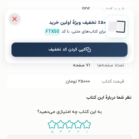
فرمت کتاب
PDF
٪۵۰ تخفیف ویژۀ اولین خرید
حجم فایل
۳.۷۴
مگابایت
برای کتاب‌های متنی، با کد
FTX50
کتاب
کپی کردن کد تخفیف
شابک
۹۷۸۶۰۰۳۱۴۰۳۷۰
تعداد صفحه‌ها
۷۱
صفحه
قیمت کتاب
۲۵۰۰۰
تومان
نظر شما دربارهٔ این کتاب
به این کتاب چه امتیازی می‌دهید؟
۵
۴
۳
۲
۱