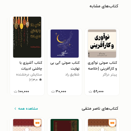
کتاب‌های مشابه
کتاب صوتی نوآوری
کتاب صوتی آبی بی
کتاب آشپزی با
کتا
و کارآفرینی (خلاصه
نهایت
چاشنی ادبیات
جان
کتاب)
پیتر دراکر
شقایق راد
ستایش درخشنده
سپی
۸
)
۲
(
۳٫۰
۵۹,۰۰۰
ت
۳۰,۰۰۰
ت
۱۰۰,۰۰۰
ت
کتاب‌های ناصر متقی
مشاهده همه