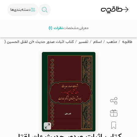
دسته‌بندی‌ها
با کد تخفیف OFF30 اولین کتاب الکترونیکی یا صوتی‌ات را با ۳۰٪
معرفی
مشخصات
نظرات (۱)
تخفیف از طاقچه دریافت کن.
طاقچه
مذهب
اسلام
تفسیر
کتاب اثبات صدور حدیث «ان لقتل الحسین (ع) ٫٫٫» با روش اجتهادی تراکم امارات