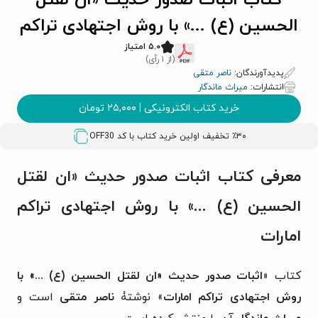
کتاب اثبات صدور حدیث «ان لقتل
الحسین (ع) ...» با روش اجتهادی تراکم
امارات
۵.۰ امتیاز
(از ۱ رأی)
پدیدآورندگان:
ناصر متقی
انتشارات:
میراث ماندگار
خرید کتاب الکترونیکی
|
۲۵,۰۰۰
تومان
٪۳۰ تخفیف اولین خرید کتاب با کد
OFF30
معرفی کتاب اثبات صدور حدیث «ان لقتل
الحسین (ع) ...» با روش اجتهادی تراکم
امارات
کتاب «
اثبات صدور حدیث «ان لقتل الحسین (ع) ...» با
روش اجتهادی تراکم امارات
» نوشتۀ
ناصر متقی
است و