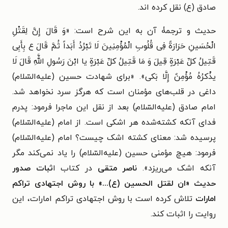
صادق (ع) نقل کرده اند.
حدیث و ترجمۀ آن به این شرح است: «وَ قَالَ إِنَّ لِقَتْلِ
الْحُسَینِ حَرَارَةً فِی قُلُوبِ الْمُؤْمِنِینَ لَا تَبْرُدُ أَبَداً ثُمَّ قَالَ ع بِأَبِی
قَتِیلُ کلِّ عَبْرَةٍ قِیلَ وَ مَا قَتِیلُ کلِّ عَبْرَةٍ یا ابْنَ رَسُولِ اللَّهِ قَالَ لَا
یذْکرُهُ مُؤْمِنٌ إِلَّا بَکی». «برای شهادت حسین (علیه‌السّلام)
داغی در قلب‌های مؤمنان است که هرگز سرد نخواهد ‌شد.
امام صادق (علیه‌السّلام) بعد از نقل این ماجرا فرمود: پدرم
فدای آنکه کشته‌شده هر اشکی است. از امام (علیه‌السّلام)
پرسیده شد: معنای کشته اشک چیست؟ امام (علیه‌السّلام)
فرمود: هیچ مؤمنی حسین (علیه‌السّلام) را یاد نمی‌کند مگر
آنکه اشک می‌ریزد».
ناصر متقی
در کتاب ا
ثبات صدور
حدیث «ان لقتل الحسین (ع)...» با روش اجتهادی تراکم
امارات
تلاش کرده است با روش اجتهادی تراکم امارات، این
روایت را اثبات کند.