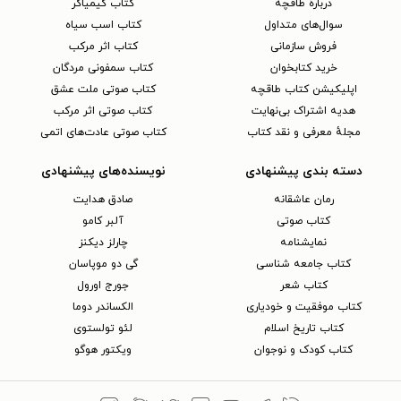
دربارهٔ طاقچه
کتاب کیمیاگر
سوال‌های متداول
کتاب اسب سیاه
فروش سازمانی
کتاب اثر مرکب
خرید کتابخوان
کتاب سمفونی مردگان
اپلیکیشن کتاب طاقچه
کتاب صوتی ملت عشق
هدیه اشتراک بی‌نهایت
کتاب صوتی اثر مرکب
مجلهٔ معرفی و نقد کتاب
کتاب صوتی عادت‌های اتمی
دسته بندی پیشنهادی
نویسنده‌های پیشنهادی
رمان عاشقانه
صادق هدایت
کتاب‌ صوتی
آلبر کامو
نمایشنامه
چارلز دیکنز
کتاب جامعه شناسی
گی دو موپاسان
کتاب شعر
جورج اورول
کتاب موفقیت و خودیاری
الکساندر دوما
کتاب تاریخ اسلام
لئو تولستوی
کتاب کودک و نوجوان
ویکتور هوگو